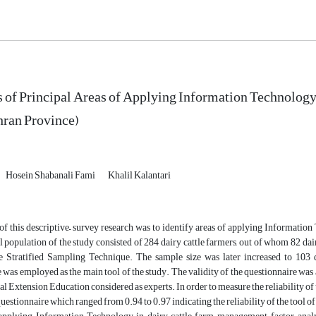
 of Principal Areas of Applying Information Technology
hran Province)
Hosein Shabanali Fami
Khalil Kalantari
of this descriptive– survey research was to identify areas of applying Informati
al population of the study consisted of 284 dairy cattle farmers, out of whom 82 d
e Stratified Sampling Technique. The sample size was later increased to 103 d
 was employed as the main tool of the study. The validity of the questionnaire wa
al Extension Education considered as experts. In order to measure the reliability of
 questionnaire which ranged from 0.94 to 0.97 indicating the reliability of the tool