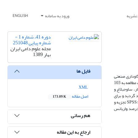
 نشریه
ورود به سامانه
ENGLISH
دوره 41، شماره 1 -
شماره پیاپی 251048
مجله علوم دامی ایران
بهار 1389
فایل ها
‌کارگیری فناوری اطلاعات در مدیریت گاوداری‌های صنعتی شیری بود. جامعه آماری تحقیق شامل 284 واحد گاوداری صنعتی
شیری در غرب استان تهران بود که با استفاده از فرمول کوکران تعداد 82 واحد گاوداری به‌عنوان نمونه تعیین گردیدند که در نهایت حجم نمونه به منظور افزایش دقت مطالعه به 103
XML
ر، ساوجبلاغ و
 گردید و برای
اصل مقاله
173.09 K
تعیین میزان پایایی بخش‌های مختلف، از ضریب آلفای کرونباخ استفاده گردید (94/0 تا 97/0) که بیانگر مناسب بودن ابزار تحقیق بود. داده‌ها با استفاده از نرم‌افزار SPSS:win تجزیه و
 نتایج حاصل از تحلیل عاملی نشان داد که سه عامل مدیریت تولید شیر، اطلاع یابی و انجام امور اداری از طریق اینترنت و خرید اینترنتی در مجموع 25/69 درصد واریانس
هم رسانی
ارجاع به این مقاله