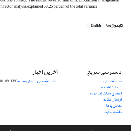
ysis was applied. The results revealed that milk production management,
 factor analysis, explained 69.25 percent of the total variance.
کلیدواژه‌ها
English
دسترسی سریع
آخرین اخبار
صفحه اصلی
امتیاز تشویقی داوران مجله
1393-09-01
درباره نشریه
اعضای هیات تحریریه
ارسال مقاله
تماس با ما
نقشه سایت
سامانه مدیریت نشریات علمی.
طراحی و پیاده سازی از
سیناوب