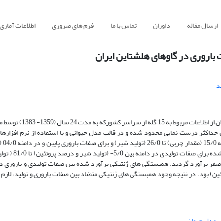
ارسال مقاله
داوران
تماس با ما
فرم های ضروری
اطلاعات آماری
 باروری در گاوهای هلشتاین ایران
د
به منظور برآورد پارامترهای ژنتیکی صفات تولیدی و باروری گاوها
MATVEC انجا
اولین تلقیح) تا 07/0 (طول آبستنی) متغیر بود
دو زایش متوالی و مقدار پروتئین) بود. در نتیجه وجود همبستگی های ژنتیکی متضاد بین صفات باروری و تولید، 
مدل حیوان