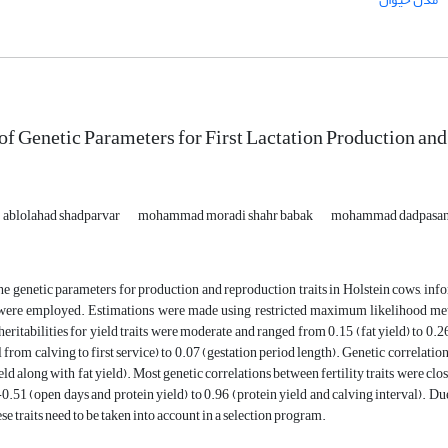
of Genetic Parameters for First Lactation Production and
ablolahad shadparvar
mohammad moradi shahr babak
mohammad dadpasa
he genetic parameters for production and reproduction traits in Holstein cows, i
, were employed. Estimations were made using restricted maximum likelihoo
heritabilities for yield traits were moderate and ranged from 0.15 (fat yield) to 0.26
l from calving to first service) to 0.07 (gestation period length). Genetic correlati
ld along with fat yield). Most genetic correlations between fertility traits were clos
0.51 (open days and protein yield) to 0.96 (protein yield and calving interval). Due
hese traits need to be taken into account in a selection program.