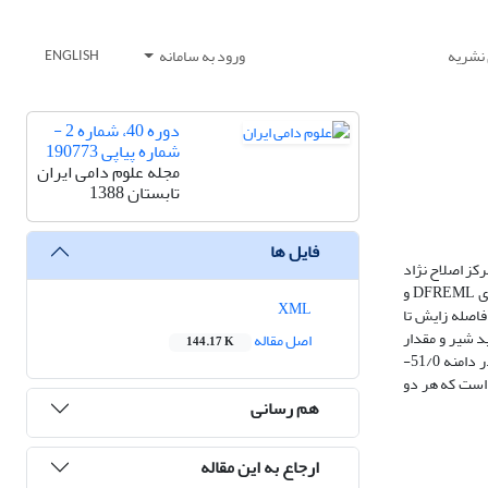
 نشریه
ورود به سامانه
ENGLISH
دوره 40، شماره 2 -
شماره پیاپی 190773
مجله علوم دامی ایران
تابستان 1388
فایل ها
ی هلشتاین ایران از اطلاعات مربوط به 15 گله از سراسر کشورکه به مدت 24 سال (1359- 1383) توسط مرکز اصلاح نژاد
دام کشور جمع آوری شده بود، استفاده گردید. برآورد ها با استفاده از روش حداکثر درست نمایی محدود شده و در قالب مدل حیوانی و با استفاده از نرم افزارهای DFREML و
XML
م شدند. برآورد وراثت پذیری صفات تولیدی متوسط و در دامنه 15/0 (مقدار چربی) تا 26/0 (تولید شیر) و برای صفات باروری پایین و در دامنه 04/0 (فاصله زایش تا
. همبستگی های ژنتیکی برآورد شده برای صفات تولیدی در دامنه بین 5/0- (تولید شیر و درصد پروتئین) تا 81/0 ( تولید شیر و مقدار
اصل مقاله
144.17 K
چربی) برآورد شد. اغلب همبستگی های ژنتیکی بین صفات باروری نزدیک به صفر برآورد گردید. همبستگی های ژنتیکی برآورد شده بین صفات تولیدی و باروری در دامنه 51/0-
لازم است که هر دو
هم رسانی
ارجاع به این مقاله