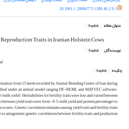
20.1001.1.20084773.1388.40.2.9.3
عنوان مقاله
English
 Reproduction Traits in Iranian Holstein Cows
نویسندگان
English
nd
چکیده
English
nformation from 15 herds recorded by Animal Breeding Center of Iran during
d method under an animal model ranging DF-REML and MATVEC software.
 (milk yield). Heritabilities for fertility traits were low, and varied between
ons between yield traits were form -0.5 (milk yield and protein percentage) to
e to zero. Genetic correlation estimates among yield traits and fertility traits
 to antagonistic genetic correlations between fertility traits and production