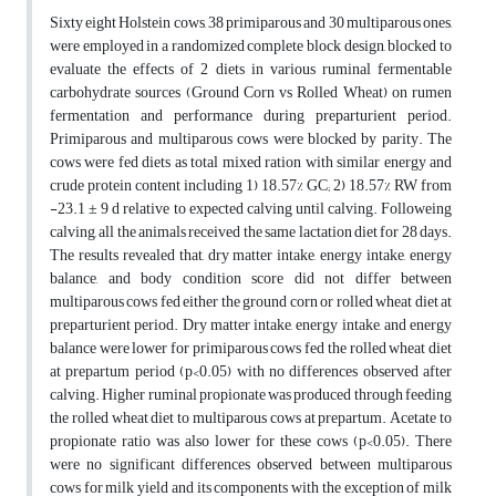
Sixty eight Holstein cows, 38 primiparous and 30 multiparous ones,
were employed in a randomized complete block design, blocked to
evaluate the effects of 2 diets in various ruminal fermentable
carbohydrate sources (Ground Corn vs Rolled Wheat) on rumen
fermentation and performance during preparturient period.
Primiparous and multiparous cows were blocked by parity. The
cows were fed diets as total mixed ration with similar energy and
crude protein content including 1) 18.57% GC; 2) 18.57% RW from
-23.1 ± 9 d relative to expected calving until calving. Followeing
calving, all the animals received the same lactation diet for 28 days.
The results revealed that, dry matter intake, energy intake, energy
balance, and body condition score did not differ between
multiparous cows fed either the ground corn or rolled wheat diet at
preparturient period. Dry matter intake, energy intake, and energy
balance were lower for primiparous cows fed the rolled wheat diet
at prepartum period (p<0.05) with no differences observed after
calving. Higher ruminal propionate was produced through feeding
the rolled wheat diet to multiparous cows at prepartum. Acetate to
propionate ratio was also lower for these cows (p<0.05). There
were no significant differences observed between multiparous
cows for milk yield and its components with the exception of milk