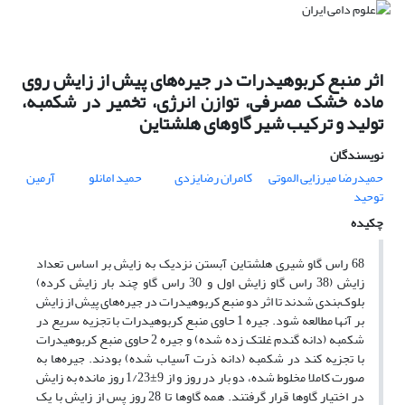
اثر منبع کربوهیدرات در جیره‌های پیش از زایش روی
ماده خشک مصرفی، توازن انرژی، تخمیر در شکمبه،
تولید و ترکیب شیر گاوهای هلشتاین
نویسندگان
حمیدرضا میرزایی الموتی
کامران رضایزدی
حمید امانلو
آرمین
توحید
چکیده
68 راس گاو شیری هلشتاین آبستن نزدیک به زایش بر اساس تعداد
زایش (38 راس گاو زایش اول و 30 راس گاو چند بار زایش کرده)
بلوک‌بندی شدند تا اثر دو منبع کربوهیدرات در جیره‌های پیش از زایش
بر آنها مطالعه شود. جیره 1 حاوی منبع کربوهیدرات با تجزیه سریع در
شکمبه (دانه گندم غلتک زده شده) و جیره 2 حاوی منبع کربوهیدرات
با تجزیه کند در شکمبه (دانه ذرت آسیاب شده) بودند. جیره‌ها به
صورت کاملا مخلوط شده، دو بار در روز و از 9±1/23 روز مانده به زایش
در اختیار گاوها قرار گرفتند. همه گاوها تا 28 روز پس از زایش با یک