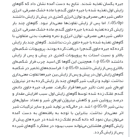
جیره یکسان تغذیه شدند. نتایج به دست آمده نشان داد که گاوهای
زایش اول تغذیه شده با جیره حاوی گندم با ماده خشک مصرفی، انرژی
خالص شیردهی مصرفی و توازن انرژی کمتری در پیش از زایش داشتند
(05/0p<). اما پس از زایش تفاوت‌ها معنی‌دار نبود. گاوهای چند بار
زایش کرده تغذیه شده با جیره حاوی گندم، ماده خشک مصرفی، انرژی
خالص شیردهی مصرفی، توازن انرژی و نمره وضعیت بدنی متفاوتی با
گاوهای تغذیه شده با جیره حاوی ذرت نداشتند. گاوهای چند بار زایش
کرده که جیره حاوی گندم را دریافت کرده بودند، پروپیونات شکمبه‌ای
بالاتر و نسبت استات به پروپیونات کمتری در پیش و پس از زایش
داشتند (05/0 p<). هم‌چنین این گاوها کل اسید چرب فرار شکمبه‌ای
بالاتری پس از زایش داشتند (05/0 p<). فراسنجه‌های تخمیر در شکمبه
گاوهای زایش اول در پیش و پس از زایش بین جیره‌ها تفاوت معنی‌داری
نداشت. تولید و ترکیب شیر گاوهای چند بار زایش کرده به جز نیتروژن
اوره‌ای شیر تحت تاثیر جیره‌ها قرار نگرفت. مصرف جیره حاوی دانه‌ی
گندم غلتک زده شده توسط گاوهای زایش اول سبب افزایش مقدار و
درصد پروتئین شیر و کاهش نیتروژن اوره‌ای شیر و تعداد سلول‌های
بدنی شیر (05/0 p<) شد. در حالی‌‌که بر تولید شیر و سایر ترکیبات شیر
اثر معنی‌دار نداشت. بنابراین با توجه به یافته‌های به دست آمده
می‌توان بیان نمود که دانه گندم غلتک زده شده در جیره های پیش از
زایش گاوهای هلشتاین می‌تواند سبب بهبود در عملکرد گاوهای شیرده
پس از زایش گردد.