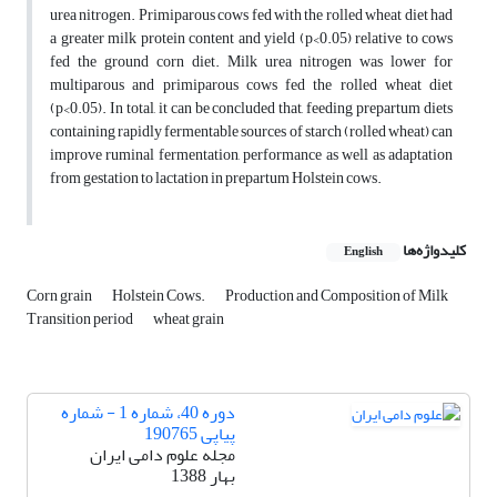
urea nitrogen. Primiparous cows fed with the rolled wheat diet had
a greater milk protein content and yield (p<0.05) relative to cows
fed the ground corn diet. Milk urea nitrogen was lower for
multiparous and primiparous cows fed the rolled wheat diet
(p<0.05). In total, it can be concluded that, feeding prepartum diets
containing rapidly fermentable sources of starch (rolled wheat) can
improve ruminal fermentation, performance as well as adaptation
from gestation to lactation in prepartum Holstein cows.
کلیدواژه‌ها
English
Corn grain
Holstein Cows.
Production and Composition of Milk
Transition period
wheat grain
دوره 40، شماره 1 - شماره
پیاپی 190765
مجله علوم دامی ایران
بهار 1388