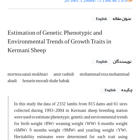
20.1001.1.20084773.1388.40.1.8.0
عنوان مقاله
English
Estimation of Genetic, Phenotypic and
Environmental Trends of Growth Traits in
Kermani Sheep
نویسندگان
English
morteza sataii mokhtari
amir rashidi
mohammad reza mohammad
abadi
hossein moradi shahr babak
چکیده
English
In this study the data of 2332 lambs from 815 dams and 61 sires,
collected during 1993-2004 in Kermani sheep breeding station
were used to estimate phenotypic, genetic and environmental trends
for birth weight (BW), weaning weight (WW), 6 months weight
(6MW), 9 months weight (9MW) and yearling weight (YW).
Heritability estimates were determined for each trait using