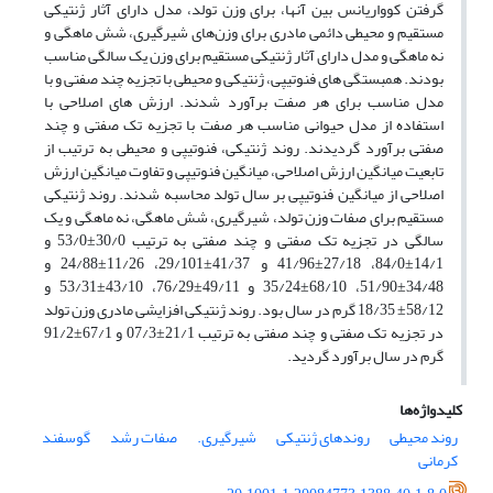
گرفتن کوواریانس بین آنها، برای وزن تولد، مدل دارای آثار ژنتیکی
مستقیم و محیطی دائمی مادری برای وزن‌های شیرگیری، شش ماهگی و
نه ماهگی و مدل دارای آثار ژنتیکی مستقیم برای وزن یک سالگی مناسب
بودند. همبستگی های فنوتیپی، ژنتیکی و محیطی با تجزیه چند صفتی و با
مدل مناسب برای هر صفت برآورد شدند. ارزش های اصلاحی با
استفاده از مدل حیوانی مناسب هر صفت با تجزیه تک صفتی و چند
صفتی برآورد گردیدند. روند ژنتیکی، فنوتیپی و محیطی به ترتیب از
تابعیت میانگین ارزش اصلاحی، میانگین فنوتیپی و تفاوت میانگین ارزش
اصلاحی از میانگین فنوتیپی بر سال تولد محاسبه شدند. روند ژنتیکی
مستقیم برای صفات وزن تولد، شیرگیری، شش ماهگی، نه ماهگی و یک
سالگی در تجزیه تک صفتی و چند صفتی به ترتیب 30/0±53/0 و
14/1±84/0، 27/18±41/96 و 41/37±29/101، 11/26±24/88 و
34/48±51/90، 68/10±35/24 و 49/11±76/29، 43/10±53/31 و
58/12± 18/35 گرم در سال بود. روند ژنتیکی افزایشی مادری وزن تولد
در تجزیه تک صفتی و چند صفتی به ترتیب 21/1±07/3 و 67/1±91/2
گرم در سال برآورد گردید.
کلیدواژه‌ها
روند محیطی
روندهای ژنتیکی
شیرگیری.
صفات رشد
گوسفند
کرمانی