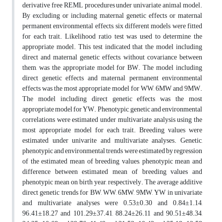
derivative free REML procedures under univariate animal model.
By excluding or including maternal genetic effects or maternal
permanent environmental effects, six different models were fitted
for each trait. Likelihood ratio test was used to determine the
appropriate model. This test indicated that the model including
direct and maternal genetic effects, without covariance between
them, was the appropriate model for BW. The model including
direct genetic effects and maternal permanent environmental
effects was the most appropriate model for WW, 6MW and 9MW.
The model including direct genetic effects was the most
appropriate model for YW. Phenotypic, genetic and environmental
correlations were estimated under multivariate analysis using the
most appropriate model for each trait. Breeding values were
estimated under univarite and multivariate analyses. Genetic,
phenotypic and environmental trends were estimated by regression
of the estimated mean of breeding values, phenotypic mean and
difference between estimated mean of breeding values and
phenotypic mean on birth year, respectively. The average additive
direct genetic trends for BW, WW, 6MW, 9MW, YW in univariate
and multivariate analyses were 0.53±0.30 and 0.84±1.14,
96.41±18.27 and 101.29±37.41, 88.24±26.11 and 90.51±48.34,