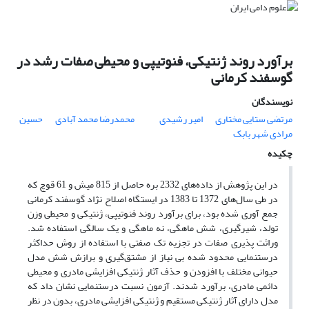
برآورد روند ژنتیکی، فنوتیپی و محیطی صفات رشد در
گوسفند کرمانی
نویسندگان
مرتضی ستایی مختاری
امیر رشیدی
محمدرضا محمد آبادی
حسین
مرادی شهر بابک
چکیده
در این پژوهش از داده‌های 2332 بره حاصل از 815 میش و 61 قوچ که
در طی سال‌های 1372 تا 1383 در ایستگاه اصلاح نژاد گوسفند کرمانی
جمع آوری شده بود، برای برآورد روند فنوتیپی، ژنتیکی و محیطی وزن
تولد، شیرگیری، شش ماهگی، نه ماهگی و یک سالگی استفاده شد.
وراثت پذیری صفات در تجزیه تک صفتی با استفاده از روش حداکثر
درستنمایی محدود شده بی نیاز از مشتق‌گیری و برازش شش مدل
حیوانی مختلف با افزودن و حذف آثار ژنتیکی افزایشی مادری و محیطی
دائمی مادری، برآورد شدند. آزمون نسبت درستنمایی نشان داد که
مدل دارای آثار ژنتیکی مستقیم و ژنتیکی افزایشی مادری، بدون در نظر