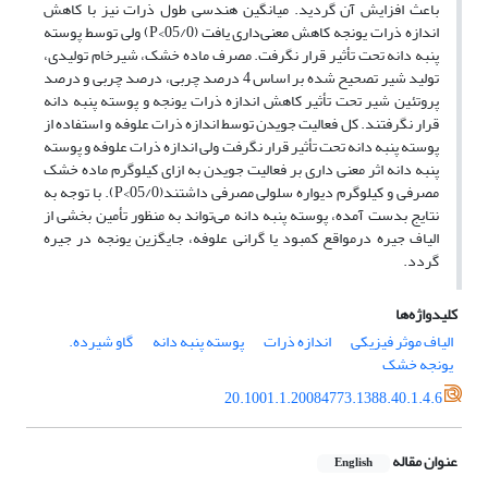
باعث افزایش آن گردید. میانگین هندسی طول ذرات نیز با کاهش
اندازه ذرات یونجه کاهش معنی‌داری یافت (05/0>P) ولی توسط پوسته
پنبه دانه تحت تأثیر قرار نگرفت. مصرف ماده خشک، شیرخام تولیدی،
تولید شیر تصحیح شده بر اساس 4 درصد چربی، درصد چربی و درصد
پروتئین شیر تحت تأثیر کاهش اندازه ذرات یونجه و پوسته پنبه دانه
قرار نگرفتند. کل فعالیت جویدن توسط اندازه ذرات علوفه و استفاده از
پوسته پنبه دانه تحت تأثیر قرار نگرفت ولی اندازه ذرات علوفه و پوسته
پنبه دانه اثر معنی داری بر فعالیت جویدن به ازای کیلوگرم ماده خشک
مصرفی و کیلوگرم دیواره سلولی مصرفی داشتند(05/0>P). با توجه به
نتایج بدست آمده، پوسته پنبه دانه می‌تواند به منظور تأمین بخشی از
الیاف جیره درمواقع کمبود یا گرانی علوفه، جایگزین یونجه در جیره
گردد.
کلیدواژه‌ها
الیاف موثر فیزیکی
اندازه ذرات
پوسته پنبه دانه
گاو شیرده.
یونجه خشک
20.1001.1.20084773.1388.40.1.4.6
عنوان مقاله
English