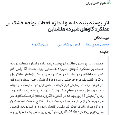
اثر پوسته پنبه دانه و اندازه قطعات یونجه خشک بر
عملکرد گاوهای شیرده هلشتاین
نویسندگان
حسین عبدی بنمار
کامران رضا یزدی
علی نیکخواه
چکیده
هدف از این پژوهش مطالعه اثر پوسته پنبه دانه و اندازه قطعات یونجه
خشک بر عملکرد گاوهای شیرده هلشتاین بود. تعداد 12 رأس گاو
شیرده هلشتاین در اواسط دوره شیردهی در یک آزمایش فاکتوریل
2×2 در قالب یک طرح چرخشی با سه دورة آزمایش، چهار تیمار و سه گاو
در هر تیمار تحت آزمایش قرار گرفتند. عامل اول دو اندازه بلند و کوتاه
یونجه و عامل دوم دو سطح صفر و 63/9 درصد پوسته پنبه دانه بود.
زمان آزمایش 84 روز بود که در 3 دوره 28 روزه انجام گرفت که گاوها در
هر دوره یکی از چهار جیره را دریافت کردند. نتایج بدست آمده نشان
داد که میزان الیاف مؤثر فیزیکی با کاهش اندازه ذرات یونجه کاهش
معنی‌داری پیدا کرد (05/0>P) ولی جایگزینی پوسته پنبه دانه با یونجه