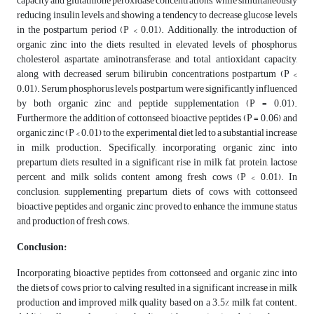
capacity and glutathione peroxidase concentrations, while simultaneously
reducing insulin levels and showing a tendency to decrease glucose levels
in the postpartum period (P < 0.01). Additionally, the introduction of
organic zinc into the diets resulted in elevated levels of phosphorus,
cholesterol, aspartate aminotransferase, and total antioxidant capacity,
along with decreased serum bilirubin concentrations postpartum (P <
0.01). Serum phosphorus levels postpartum were significantly influenced
by both organic zinc and peptide supplementation (P = 0.01).
Furthermore, the addition of cottonseed bioactive peptides (P = 0.06) and
organic zinc (P < 0.01) to the experimental diet led to a substantial increase
in milk production. Specifically, incorporating organic zinc into
prepartum diets resulted in a significant rise in milk fat, protein, lactose
percent, and milk solids content among fresh cows (P < 0.01). In
conclusion, supplementing prepartum diets of cows with cottonseed
bioactive peptides and organic zinc proved to enhance the immune status
and production of fresh cows.
Conclusion:
Incorporating bioactive peptides from cottonseed and organic zinc into
the diets of cows prior to calving resulted in a significant increase in milk
production and improved milk quality based on a 3.5% milk fat content.