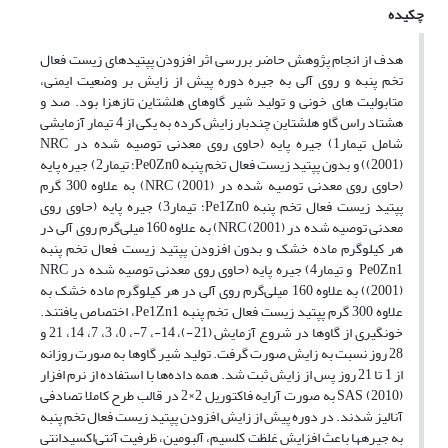
چکیده
هدف از انجام پژوهش حاضر بررسی اثر افزودن پپتیدهای زیست فعال
تخم پنبه و روی آلی به جیره دوره پیش از زایش بر وضعیت ایمنی،
متابولیت های خونی و تولید شیر گاوهای هلشتاین تازه­زا بود. صد و
هشتاد راس گاو هلشتاین چندبار زایش کرده به یکی از 4 تیمار آزمایشی
شامل تیمار1) جیره پایه (حاوی روی معدنی توصیه شده در NRC
(2001)) و بدون پپتید زیست فعال تخم پنبه Pe0Zn0؛ تیمار2) جیره پایه
(حاوی روی معدنی توصیه شده در NRC (2001)) به علاوه 300 گرم
پپتید زیست فعال تخم پنبه Pe1Zn0؛ تیمار3) جیره پایه (حاوی روی
معدنی توصیه شده در NRC (2001)) به علاوه 160 میلی‌گرم روی آلی در
هر کیلوگرم ماده خشک و بدون افزودن پپتید زیست فعال تخم پنبه
Pe0Zn1 و تیمار4) جیره پایه (حاوی روی معدنی توصیه شده در NRC
(2001)) به علاوه 160 میلی‌گرم روی آلی در هر کیلوگرم ماده خشک به
علاوه 300 گرم پپتید زیست فعال تخم پنبه Pe1Zn1، اختصاص یافتند.
خون­گیری از گاوها در شروع آزمایش (21-)، 14-، 7-، 0، 3، 7، 14، 21 و
28 روز نسبت به زایش صورت گرفت. تولید شیر گاوها به صورت روزانه
از 1 تا 21 روز پس از زایش ثبت شد. همه داده‌ها با استفاده از نرم افزار
SAS (2010) به صورت آرایه فاکتوریل 2×2 در قالب طرح کاملا تصادفی
آنالیز شدند. در دوره پیش از زایش افزودن پپتید زیست فعال تخم پنبه
به جیره­ها باعث افزایش غلظت کلسیم، آلبومین، ظرفیت آنتی‌اکسیدانتی