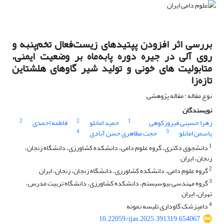
بررسی اثر افزودن پپتیدهای زیست‌فعال تخم‌پنبه و
روی آلی در جیره دوره پابه‌ماه بر وضعیت ایمنی،
متابولیت های خونی و تولید شیر گاوهای هلشتاین
تازه‌زا
نوع مقاله : مقاله پژوهشی
نویسندگان
2
2
1
زهرا حسینی فیروزکوهی
حمید امانلو
فاطمه احمدی
4
3
یاسمن امانلو
حجت مظاهری حسن آبادی
1
دانشجوی دکتری، گروه علوم دامی، دانشکده کشاورزی، دانشگاه زنجان،
زنجان، ایران
2
گروه علوم دامی، دانشکده کشاورزی، دانشگاه زنجان، زنجان، ایران
3
گروه مهندسی بیوسیستم، دانشکده کشاورزی، دانشگاه تربیت مدرس،
تهران، ایران
4
دامپزشک گاوداری تلیسه نمونه
10.22059/ijas.2025.391319.654067