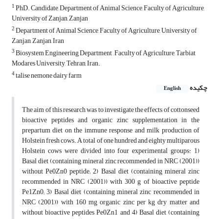
1
PhD. Candidate, Department of Animal Science, Faculty of Agriculture,
University of Zanjan, Zanjan
2
Department of Animal Science, Faculty of Agriculture, University of
Zanjan, Zanjan, Iran
3
Biosystem Engineering Department , Faculty of Agriculture, Tarbiat
Modares University, Tehran, Iran.
4
talise nemone dairy farm
چکیده
English
The aim of this research was to investigate the effects of cottonseed
bioactive peptides and organic zinc supplementation in the
prepartum diet on the immune response and milk production of
Holstein fresh cows. A total of one hundred and eighty multiparous
Holstein cows were divided into four experimental groups: 1)
Basal diet (containing mineral zinc recommended in NRC (2001))
without Pe0Zn0 peptide; 2) Basal diet (containing mineral zinc
recommended in NRC (2001)) with 300 g of bioactive peptide
Pe1Zn0; 3) Basal diet (containing mineral zinc recommended in
NRC (2001)) with 160 mg organic zinc per kg dry matter and
without bioactive peptides Pe0Zn1 and 4) Basal diet (containing