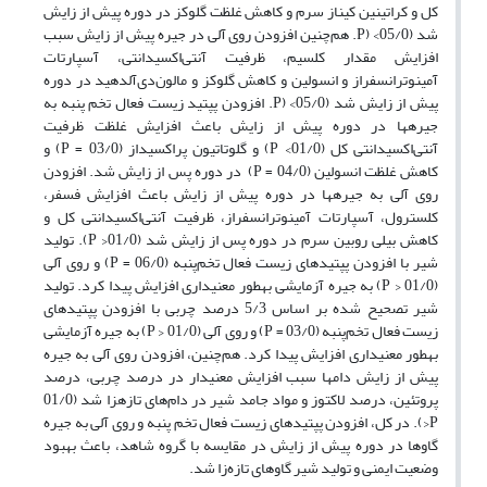
کل و کراتینین کیناز سرم و کاهش غلظت گلوکز در دوره پیش از زایش
شد (05/0> (P. هم‌چنین افزودن روی آلی در جیره پیش از زایش سبب
افزایش مقدار کلسیم، ظرفیت آنتی‌اکسیدانتی، آسپارتات
آمینوترانسفراز و انسولین و کاهش گلوکز و مالون‌دی‌آلدهید در دوره
پیش از زایش شد (05/0> (P. افزودن پپتید زیست فعال تخم پنبه به
جیره­ها در دوره پیش از زایش باعث افزایش غلظت ظرفیت
آنتی‌اکسیدانتی کل (01/0> P) و گلوتاتیون پراکسیداز (03/0 = P) و
کاهش غلظت انسولین (04/0 = P) در دوره پس از زایش شد. افزودن
روی آلی به جیره­ها در دوره پیش از زایش باعث افزایش فسفر،
کلسترول، آسپارتات آمینوترانسفراز، ظرفیت آنتی‌اکسیدانتی کل و
کاهش بیلی روبین سرم در دوره پس از زایش شد (01/0< P). تولید
شیر با افزودن پپتیدهای زیست فعال تخم‌پنبه (06/0 = P) و روی آلی
(01/0 < P) به جیره آزمایشی به­طور معنی­داری افزایش پیدا کرد. تولید
شیر تصحیح شده بر اساس 5/3 درصد چربی با افزودن پپتیدهای
زیست فعال تخم‌پنبه (03/0 = P) و روی آلی (01/0 < P) به جیره آزمایشی
به­طور معنی­داری افزایش پیدا کرد. هم‌چنین، افزودن روی آلی به جیره
پیش از زایش دام­ها سبب افزایش معنی­دار در درصد چربی، درصد
پروتئین، درصد لاکتوز و مواد جامد شیر در دام‌های تازه­زا شد (01/0
P<). در کل، افزودن پپتیدهای زیست فعال تخم پنبه و روی آلی به جیره
گاوها در دوره پیش از زایش در مقایسه با گروه شاهد، باعث بهبود
وضعیت ایمنی و تولید شیر گاوهای تازه‌زا شد.