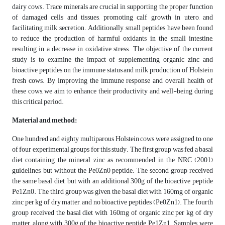
dairy cows. Trace minerals are crucial in supporting the proper function
of damaged cells and tissues, promoting calf growth in utero, and
facilitating milk secretion. Additionally, small peptides have been found
to reduce the production of harmful oxidants in the small intestine,
resulting in a decrease in oxidative stress. The objective of the current
study is to examine the impact of supplementing organic zinc and
bioactive peptides on the immune status and milk production of Holstein
fresh cows. By improving the immune response and overall health of
these cows, we aim to enhance their productivity and well-being during
this critical period.
Material and method:
One hundred and eighty multiparous Holstein cows were assigned to one
of four experimental groups for this study. The first group was fed a basal
diet containing the mineral zinc as recommended in the NRC (2001)
guidelines, but without the Pe0Zn0 peptide. The second group received
the same basal diet, but with an additional 300g of the bioactive peptide
Pe1Zn0. The third group was given the basal diet with 160mg of organic
zinc per kg of dry matter, and no bioactive peptides (Pe0Zn1). The fourth
group received the basal diet with 160mg of organic zinc per kg of dry
matter, along with 300g of the bioactive peptide Pe1Zn1. Samples were