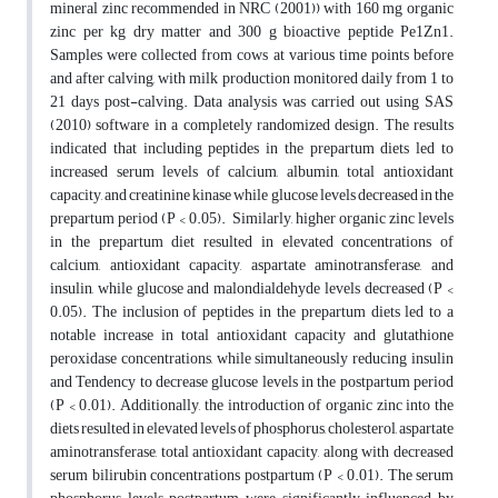
mineral zinc recommended in NRC (2001)) with 160 mg organic
zinc per kg dry matter and 300 g bioactive peptide Pe1Zn1.
Samples were collected from cows at various time points before
and after calving, with milk production monitored daily from 1 to
21 days post-calving. Data analysis was carried out using SAS
(2010) software in a completely randomized design. The results
indicated that including peptides in the prepartum diets led to
increased serum levels of calcium, albumin, total antioxidant
capacity, and creatinine kinase while glucose levels decreased in the
prepartum period (P < 0.05). Similarly, higher organic zinc levels
in the prepartum diet resulted in elevated concentrations of
calcium, antioxidant capacity, aspartate aminotransferase, and
insulin, while glucose and malondialdehyde levels decreased (P <
0.05). The inclusion of peptides in the prepartum diets led to a
notable increase in total antioxidant capacity and glutathione
peroxidase concentrations, while simultaneously reducing insulin
and Tendency to decrease glucose levels in the postpartum period
(P < 0.01). Additionally, the introduction of organic zinc into the
diets resulted in elevated levels of phosphorus, cholesterol, aspartate
aminotransferase, total antioxidant capacity, along with decreased
serum bilirubin concentrations postpartum (P < 0.01). The serum