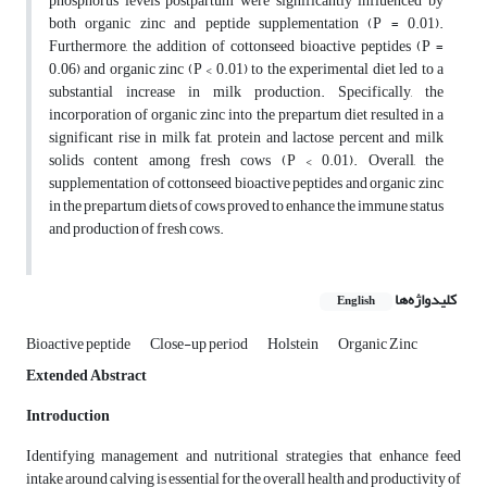
phosphorus levels postpartum were significantly influenced by
both organic zinc and peptide supplementation (P = 0.01).
Furthermore, the addition of cottonseed bioactive peptides (P =
0.06) and organic zinc (P < 0.01) to the experimental diet led to a
substantial increase in milk production. Specifically, the
incorporation of organic zinc into the prepartum diet resulted in a
significant rise in milk fat, protein and lactose percent and milk
solids content among fresh cows (P < 0.01). Overall, the
supplementation of cottonseed bioactive peptides and organic zinc
in the prepartum diets of cows proved to enhance the immune status
and production of fresh cows.
کلیدواژه‌ها
English
Bioactive peptide
Close-up period
Holstein
Organic Zinc
Extended Abstract
Introduction
Identifying management and nutritional strategies that enhance feed
intake around calving is essential for the overall health and productivity of