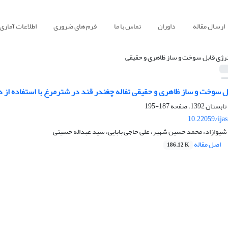
ارسال مقاله
داوران
تماس با ما
فرم های ضروری
اطلاعات آماری
نرژی قابل سوخت و ساز ظاهری و حقیقی
بل سوخت و ساز ظاهری و حقیقی تفاله چغندر قند در شترمرغ با استفاده ا
187-195
10.22059/ija
 شیوازاد، محمد حسین شهیر، علی حاجی بابایی، سید عبداله حسینی
اصل مقاله
186.12 K