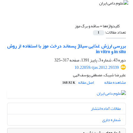
کلیدواژه‌ها =
ساقه و برگ موز
تعداد مقالات:
1
بررسی ارزش غذایی سیلاژ پسماند درخت موز با استفاده از روش
in situ و in vitro
دوره 43، شماره 3، پاییز 1391، صفحه
317-325
10.22059/ijas.2012.29339
علیرضا شیبک، مصطفی یوسف الهی
مشاهده مقاله
اصل مقاله
168.92 K
مقالات آماده انتشار
شماره جاری
شماره‌های پیشین نشریه