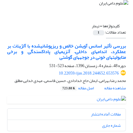
کلیدواژه‌ها =
تیمار
تعداد مقالات:
1
بررسی تأثیر اسانس آویشن خالص و ریزپوشانی‎شده با آلژینات بر
عملکرد، اندام‎های داخلی، آنزیم‎های پاداکسندگی و برخی
متابولیت‎های خونی در جوجه‎های گوشتی
دوره 48، شماره 4، زمستان 1396، صفحه
523-531
10.22059/ijas.2018.244652.653576
محمد رضا بهرامی، ایمان حاج خدادادی، حسین قاسمی، مهدی خدایی مطلق
مشاهده مقاله
اصل مقاله
723.88 K
مقالات آماده انتشار
شماره جاری