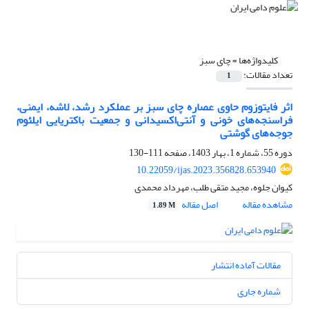
کلیدواژه‌ها =
چای سبز
تعداد مقالات:
1
اثر فایتوزوم حاوی عصاره چای سبز بر عملکرد رشد، لاشه، ایمنی،
فراسنجه‌های خونی و آنتی‌اکسیدانی و جمعیت باکتریایی ایلئوم
جوجه‌های گوشتی
دوره 55، شماره 1، بهار 1403، صفحه
111-130
10.22059/ijas.2023.356828.653940
کیوان جلوه، مجید متقی طلب، مهرداد محمدی
مشاهده مقاله
اصل مقاله
1.89 M
مقالات آماده انتشار
شماره جاری