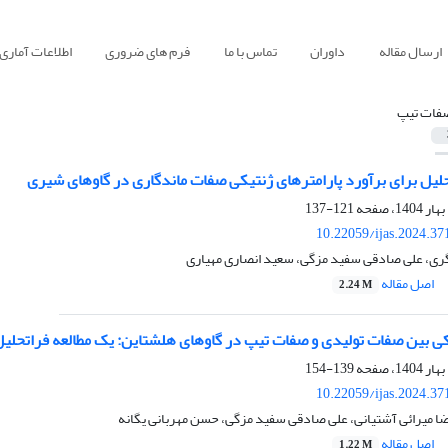
ارسال مقاله
داوران
تماس با ما
فرم های ضروری
اطلاعات آماری
فات تیپ
حلیل برای برآورد پارامترهای ژنتیکی صفات ماندگاری در گاوهای شیری
121-137
10.22059/ijas.2024.3
ی، علی صادقی سفید مزگی، سعید انصاری مهیاری
اصل مقاله
2.24 M
 بین صفات تولیدی و صفات تیپ در گاوهای هلشتاین: یک مطالعه فراتحلی
139-154
10.22059/ijas.2024.3
ضا میرائی آشتیانی، علی صادقی سفید مزگی، حسن مهربانی یگانه
اصل مقاله
1.22 M