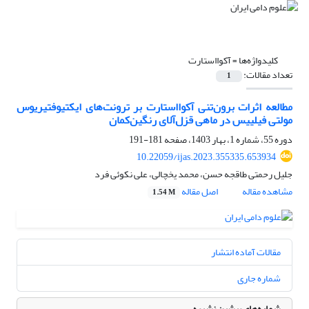
کلیدواژه‌ها =
آکوااستارت
تعداد مقالات:
1
مطالعه اثرات برون‌تنی آکوااستارت بر ترونت‌های ایکتیوفتیریوس
مولتی فیلییس در ماهی قزل‌آلای رنگین‌کمان
دوره 55، شماره 1، بهار 1403، صفحه
181-191
10.22059/ijas.2023.355335.653934
جلیل رحمتی طاقجه حسن، محمد یخچالی، علی نکوئی فرد
مشاهده مقاله
اصل مقاله
1.54 M
مقالات آماده انتشار
شماره جاری
شماره‌های پیشین نشریه