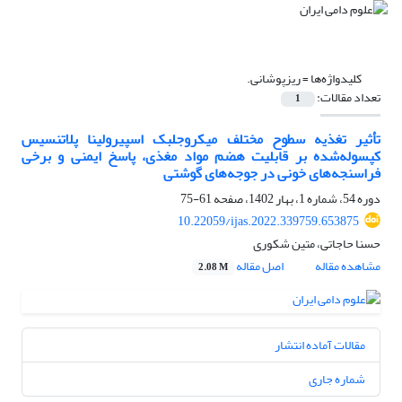
کلیدواژه‌ها =
‏ریزپوشانی.‏
تعداد مقالات:
1
تأثیر تغذیه سطوح مختلف میکروجلبک اسپیرولینا پلاتنسیس
کپسوله‌شده بر قابلیت هضم مواد ‏مغذی، پاسخ ایمنی و برخی
فراسنجه‌های خونی در جوجه‌های گوشتی
دوره 54، شماره 1، بهار 1402، صفحه
61-75
10.22059/ijas.2022.339759.653875
حسنا حاجاتی، متین شکوری
مشاهده مقاله
اصل مقاله
2.08 M
مقالات آماده انتشار
شماره جاری