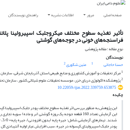
صفحه اصلی
مرور
اطلاعات نشریه
راهنمای نویسندگان
تأثیر تغذیه سطوح مختلف میکروجلبک اسپیرولینا پلا
فراسنجه‌های خونی در جوجه‌های گوشتی
نوع مقاله : مقاله پژوهشی
نویسندگان
2
1
حسنا حاجاتی
متین شکوری
1
مرکز تحقیقات و آموزش کشاورزی و منابع طبیعی استان آذربایجان شرقی، سازمان تح
2
پژوهشکده اکولوژی دریای خزر، موسسه تحقیقات علوم شیلاتی کشور، سازمان تحقی
10.22059/ijas.2022.339759.653875
چکیده
این پژوهش به منظور بررسی اثر تغذیه سطوح مختلف پودر جلبک اسپیرولینا کپس
پودر جلبک اسپیرولینای کپسوله در جیره، سبب افزایش عیار اولیه آنتی­بادی کل ع