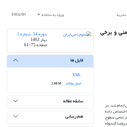
 نشریه
ورود به سامانه
ENGLISH
منی و برخی
دوره 54، شماره 1
بهار 1402
صفحه
61-75
فایل ها
XML
اصل مقاله
2.08 M
سابقه مقاله
 انجام شد. در
 قالب طرح کاملاً تصادفی اختصاص داده
هم رسانی
د که استفاده از تمامی سطوح
یرولینا کپسوله