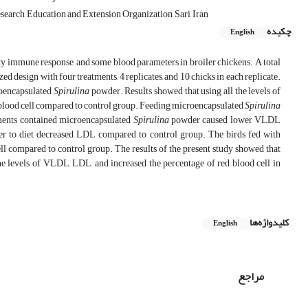
earch, ‎Education and Extension Organization, Sari, Iran‎
چکیده
English
ty, immune response, and some blood parameters in broiler chickens. A total
 design with four treatments, 4 replicates, and 10 chicks in each replicate.
croencapsulated
Spirulina
powder. Results showed that using all the levels of
 blood cell compared to control group. Feeding microencapsulated
Spirulina
atments contained microencapsulated
Spirulina
powder caused lower VLDL
 to diet decreased LDL compared to control group. The birds fed with
ll compared to control group. The results of the present study showed that
levels of VLDL, LDL, and increased the percentage of red blood cell in
کلیدواژه‌ها
English
مراجع