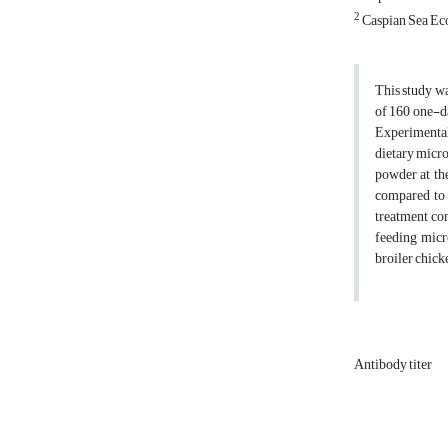
2
Caspian Sea Ecol
This study w
of 160 one-da
Experimental 
dietary micr
powder at the
compared to 
treatment co
feeding mic
broiler chick
Antibody titer