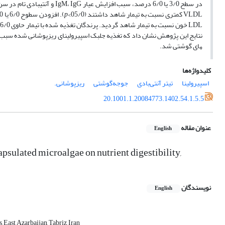
VLDL کمتری نسبت به تیمار شاهد داشتند (05/0>
p
LDL خون نسبت به تیمار شاهد گردید. پرندگان تغذیه شده با تیمار حاوی 6/0 درصد پودر اسپیرولینای کپسوله، درصد گلبول قرمز بیشتری نسبت به گروه شاهد داشتند (05/0>
های گوشتی شد.
کلیدواژه‌ها
اسپیرولینا
‏تیتر آنتی‌بادی
‏جوجه‌گوشتی
‏ریزپوشانی.‏
20.1001.1.20084773.1402.54.1.5.5
عنوان مقاله
English
capsulated microalgae on nutrient digestibility,
نویسندگان
English
ast ‎Azarbaijan, Tabriz, Iran‎