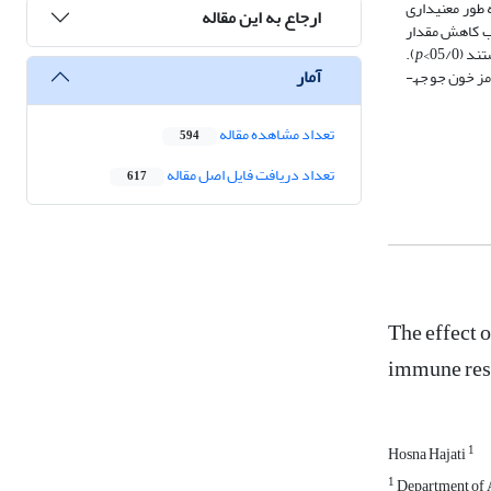
ی کپسوله به طور معنی­داری
ارجاع به این مقاله
ری سبب کاهش مقدار
).
p
آمار
VLDL، LD و افزایش درصد گلبول­های قرمز خون جوجه­
تعداد مشاهده مقاله
594
تعداد دریافت فایل اصل مقاله
617
The effect o
immune ‎res
1
Hosna Hajati
1
Department of An