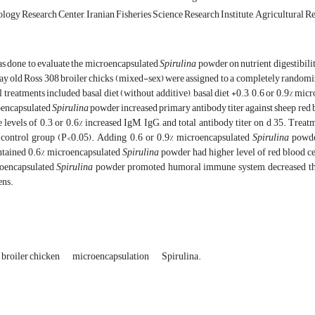
ogy Research Center, Iranian Fisheries Science Research Institute, Agricultural Res
as done to evaluate the microencapsulated
Spirulina
powder on nutrient digestibili
y old Ross 308 broiler chicks (mixed-sex) were assigned to a completely randomized
treatments included basal diet (without additive), basal diet +0.3, 0.6 or 0.9% mi
oencapsulated
Spirulina
powder increased primary antibody titer against sheep red
 levels of 0.3 or 0.6% increased IgM, IgG, and total antibody titer on d 35. Tre
control group (P<0.05). Adding 0.6 or 0.9% microencapsulated
Spirulina
powder
ntained 0.6% microencapsulated
Spirulina
powder had higher level of red blood ce
roencapsulated
Spirulina
powder promoted humoral immune system, decreased the 
ens.
‎broiler chicken
‎microencapsulation
‎Spirulina.‎