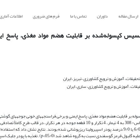
ارسال مقاله
داوران
تماس با ما
فرم های ضروری
اطلاعات آماری
تنسیس کپسوله‌شده بر قابلیت هضم مواد ‏مغذی، پاسخ ای
قیقات، آموزش و ترویج کشاورزی، تبریز، ایران
قات، آموزش و ترویج کشاورزی، ساری، ایران
وله بر قابلیت هضم مواد مغذی، پاسخ ایمنی و برخی فراسنجه­های خونی جوجه­های گوشتی
این آزمایش تعداد 160 قطعه جوجه یک روزه گوشتی (نر و ماده) سویه تجاری راس- 308 به 4 تیمار، 4 تکرار و 10 قطعه جوجه در هر تکرار، در
شدند. تیمارهای آزمایشی شامل: جیره پایه (بدون افزودنی)، جیره پایه+ 3/0، 6/0 یا 9/0 درصد پودر اسپیرولینا ریزپوشانی شده بودند. نتایج نشان دا
لیه گلبول قرمز گوسفندی نسبت به گروه شاهد شد (05/0>
p
). تغذیه با پودر جلبک اسپ