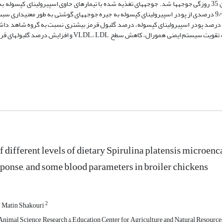
در سطح 3/0 یا 6/0 درصد، سبب افزایش عیار IgM، IgG و آنتی­بادی تام در سن 35 روزگی جوجه­ها شد. جوجه­های تغذیه شده با تیمار­های حاوی اسپیرولینا
). افزودن سطوح 6/0 یا 9/0 درصدی از پودر اسپیرولینای کپسوله به جیره جوجه­های گوشتی به طور معنی­دا
نتایج این پژوهش نشان داد که تغذیه جلبک اسپیرولینای ریزپوشانی شده سبب تقویت سیستم ایمنی همورال، کاهش سطح L
f different levels of dietary Spirulina platensis ‎microen
ponse, and some blood parameters in broiler chickens
2
Matin Shakouri
imal Science, Research & Education Center for Agriculture and Natural Resources, E