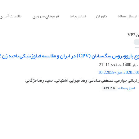
ارسال مقاله
داوران
تماس با ما
فرم های ضروری
اطلاعات آماری
‏VP2‎
ران و مقایسه فیلوژنتیکی ناحیه ژن ‏VP2‎‏ ‏سویه‌های غالب ایرانی با سایر سویه‌های شایع
11-21
10.22059/ijas.2020.3
نجاتی جوارمی، مصطفی صادقی، رضا میرایی آشتیانی، حمید رضا مژگانی
اصل مقاله
439.2 K