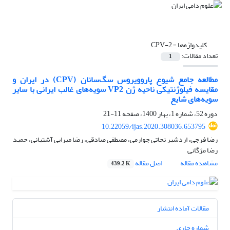
کلیدواژه‌ها =
تعداد مقالات:
1
مطالعه جامع شیوع پاروویروس سگ‌سانان (‏CPV‏) در ایران و
مقایسه فیلوژنتیکی ناحیه ژن ‏VP2‎‏ ‏سویه‌های غالب ایرانی با سایر
سویه‌های شایع
دوره 52، شماره 1، بهار 1400، صفحه
11-21
10.22059/ijas.2020.308036.653795
رضا فرجی، اردشیر نجاتی جوارمی، مصطفی صادقی، رضا میرایی آشتیانی، حمید
رضا مژگانی
مشاهده مقاله
اصل مقاله
439.2 K
مقالات آماده انتشار
شماره جاری