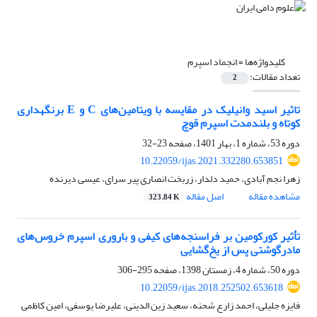
کلیدواژه‌ها =
انجماد اسپرم
تعداد مقالات:
2
تاثیر اسید وانیلیک در مقایسه با ویتامین‌های ‏C‏ و ‏E‏ برنگهداری
کوتاه و بلندمدت اسپرم قوچ
دوره 53، شماره 1، بهار 1401، صفحه
23-32
10.22059/ijas.2021.332280.653851
زهرا نجم آبادی، حمید دلدار، زربخت انصاری پیر سرای، عیسی دیرنده
مشاهده مقاله
اصل مقاله
323.84 K
تأثیر کورکومین بر فراسنجه‌های کیفی و باروری اسپرم خروس‌های
مادرگوشتی پس از یخ‌گشایی
دوره 50، شماره 4، زمستان 1398، صفحه
295-306
10.22059/ijas.2018.252502.653618
فایزه جلیلی، احمد زارع شحنه، سعید زین الدینی، علیرضا یوسفی، امین کاظمی