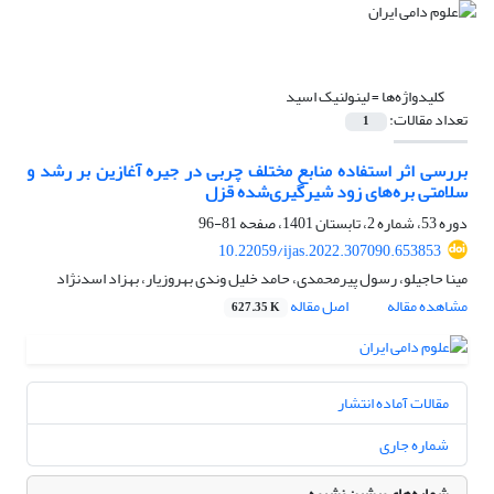
کلیدواژه‌ها =
لینولنیک اسید
تعداد مقالات:
1
بررسی اثر استفاده منابع مختلف چربی در جیره آغازین بر رشد و
سلامتی بره‌های زود شیرگیری‌شده ‏قزل
دوره 53، شماره 2، تابستان 1401، صفحه
81-96
10.22059/ijas.2022.307090.653853
مینا حاجیلو، رسول پیرمحمدی، حامد خلیل وندی بهروزیار، بهزاد اسدنژاد
مشاهده مقاله
اصل مقاله
627.35 K
مقالات آماده انتشار
شماره جاری
شماره‌های پیشین نشریه