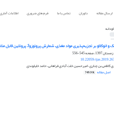
ارسال مقاله
داوران
تماس با ما
فرم های ضروری
اطلاعات آماری
اودانه
و اتوکلاو بر تجزیه‌پذیری مواد مغذی، شمارش پروتوزوآ، پروتئین قابل متابولیسم و ب
545-556
10.22059/ijas.2019.2
ی کاظمی بن چناری، امیرحسین خلت آبادی فراهانی، حامد خلیلوندی
اصل مقاله
749.9 K