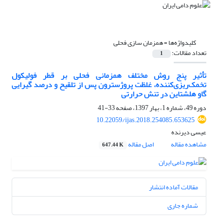
کلیدواژه‌ها =
همزمان سازی فحلی
تعداد مقالات:
1
تأثیر پنج روش مختلف همزمانی فحلی بر قطر فولیکول
تخمک‌ریزی‌کننده، غلظت پروژسترون پس از تلقیح و درصد گیرایی
گاو هلشتاین در تنش حرارتی
دوره 49، شماره 1، بهار 1397، صفحه
33-41
10.22059/ijas.2018.254085.653625
عیسی دیرنده
مشاهده مقاله
اصل مقاله
647.44 K
مقالات آماده انتشار
شماره جاری