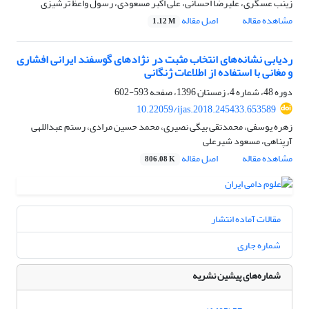
زینب عسگری، علیرضا احسانی، علی اکبر مسعودی، رسول واعظ ترشیزی
مشاهده مقاله
اصل مقاله
1.12 M
ردیابی نشانه‌های انتخاب مثبت در نژاد‌های گوسفند ایرانی افشاری
و مغانی با استفاده از اطلاعات ژنگانی
دوره 48، شماره 4، زمستان 1396، صفحه
593-602
10.22059/ijas.2018.245433.653589
زهره یوسفی، محمدتقی بیگی نصیری، محمد حسین مرادی، رستم عبداللهی
آرپناهی، مسعود شیرعلی
مشاهده مقاله
اصل مقاله
806.08 K
مقالات آماده انتشار
شماره جاری
شماره‌های پیشین نشریه