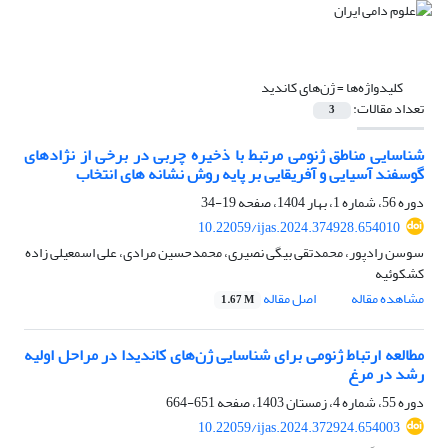
کلیدواژه‌ها =
ژن‌های کاندید
تعداد مقالات:
3
شناسایی مناطق ژنومی مرتبط با ذخیره چربی در برخی از نژادهای
گوسفند آسیایی و آفریقایی بر پایه روش نشانه های انتخاب
دوره 56، شماره 1، بهار 1404، صفحه
19-34
10.22059/ijas.2024.374928.654010
سوسن رادپور، محمدتقی بیگی نصیری، محمدحسین مرادی، علی اسمعیلی زاده
کشکوئیه
مشاهده مقاله
اصل مقاله
1.67 M
مطالعه ارتباط ژنومی برای شناسایی ژن‌های کاندیدا در مراحل اولیه
رشد در مرغ
دوره 55، شماره 4، زمستان 1403، صفحه
651-664
10.22059/ijas.2024.372924.654003