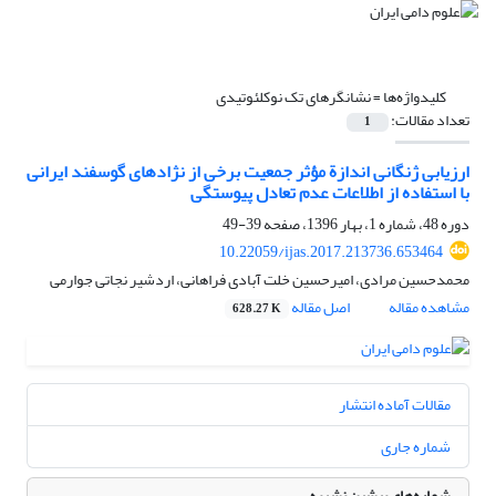
کلیدواژه‌ها =
نشانگرهای تک نوکلئوتیدی
تعداد مقالات:
1
ارزیابی ژنگانی اندازة مؤثر جمعیت برخی از نژادهای گوسفند ایرانی
با استفاده از اطلاعات عدم تعادل پیوستگی
دوره 48، شماره 1، بهار 1396، صفحه
39-49
10.22059/ijas.2017.213736.653464
محمدحسین مرادی، امیرحسین خلت آبادی فراهانی، اردشیر نجاتی جوارمی
مشاهده مقاله
اصل مقاله
628.27 K
مقالات آماده انتشار
شماره جاری
شماره‌های پیشین نشریه