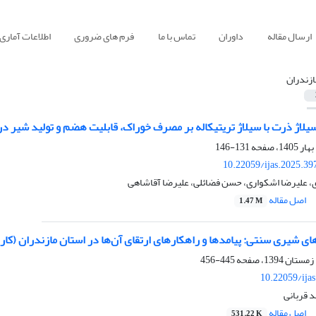
ارسال مقاله
داوران
تماس با ما
فرم های ضروری
اطلاعات آماری
ازندران
سیلاژ ذرت با سیلاژ تریتیکاله بر مصرف خوراک، قابلیت هضم و تولید شیر د
131-146
10.22059/ijas.2025.3
علیرضا اشکواری، حسن فضائلی، علیرضا آقاشاهی
اصل مقاله
1.47 M
های شیری سنتی: پیامدها و راهکارهای ارتقای آن‌ها در استان مازندران (کا
445-456
10.22059/ija
 قربانی
اصل مقاله
531.22 K