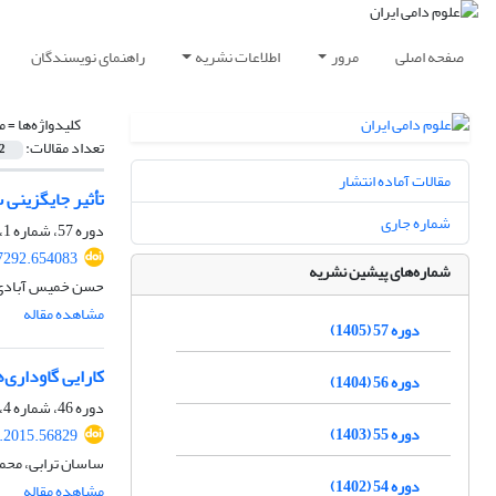
صفحه اصلی
مرور
اطلاعات نشریه
راهنمای نویسندگان
کلیدواژه‌ها =
م
تعداد مقالات:
2
مقالات آماده انتشار
تأثیر جایگزینی 
شماره جاری
دوره 57، شماره 1، بهار 1405، صفحه
97292.654083
شماره‌های پیشین نشریه
حسن خمیس آبادی، 
مشاهده مقاله
دوره 57 (1405)
کارایی گاوداری‌
دوره 56 (1404)
دوره 46، شماره 4، زمستان 1394، صفحه
دوره 55 (1403)
s.2015.56829
ساسان ترابی، محمد
دوره 54 (1402)
مشاهده مقاله