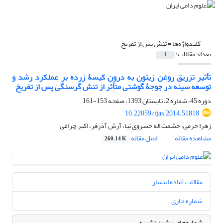
کلیدواژه‌ها =
تنش پس از تفریخ
تعداد مقالات:
1
تأثیر تزریق روغن زیتون به درون کیسۀ زرده بر عملکرد رشد و
توسعه سینه در جوجۀ گوشتی متأثر از تنش گرسنگی پس از تفریخ
دوره 45، شماره 2، تابستان 1393، صفحه
153-161
10.22059/ijas.2014.51818
زهرا خرمی، حشمت اله خسروی نیا، آرش آذرفر، اکبر چراغی
مشاهده مقاله
اصل مقاله
260.14 K
مقالات آماده انتشار
شماره جاری
شماره‌های پیشین نشریه