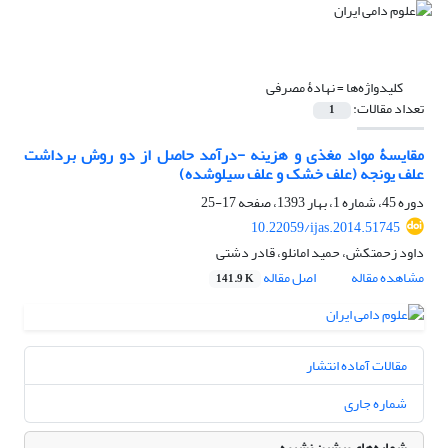
کلیدواژه‌ها =
نهادۀ مصرفی
تعداد مقالات:
1
مقایسۀ مواد مغذی و هزینه‌ -درآمد حاصل از دو روش برداشت
علف یونجه (علف خشک و علف سیلوشده)
دوره 45، شماره 1، بهار 1393، صفحه
17-25
10.22059/ijas.2014.51745
داود زحمتکش، حمید امانلو، قادر دشتی
مشاهده مقاله
اصل مقاله
141.9 K
مقالات آماده انتشار
شماره جاری
شماره‌های پیشین نشریه