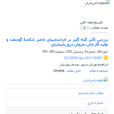
کلیدواژه‌ها =
گلپر
تعداد مقالات:
1
بررسی تأثیر گیاه گلپر بر فراسنجه‏های تخمیر شکمبۀ گوسفند و
تولید گاز متان به‌روش درون‌شیشه‏ای
دوره 44، شماره 4، زمستان 1392، صفحه
385-395
10.22059/ijas.2013.50382
ابراهیم نوریان سرور، یوسف روزبهان
مشاهده مقاله
اصل مقاله
219.69 K
مقالات آماده انتشار
شماره جاری
شماره‌های پیشین نشریه