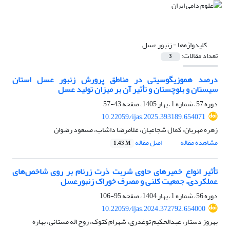
کلیدواژه‌ها =
زنبور عسل
تعداد مقالات:
3
درصد هموزیگوسیتی در مناطق پرورش زنبور عسل استان
سیستان و بلوچستان و تأثیر آن بر میزان تولید عسل
دوره 57، شماره 1، بهار 1405، صفحه
43-57
10.22059/ijas.2025.393189.654071
زهره مهربان، کمال شجاعیان، غلامرضا داشاب، مسعود رضوان
مشاهده مقاله
اصل مقاله
1.43 M
تأثیر انواع خمیرهای حاوی شربت ذرت زرنام بر روی شاخص‌های
عملکردی، جمعیت کلنی و مصرف خوراک زنبورعسل
دوره 56، شماره 1، بهار 1404، صفحه
95-106
10.22059/ijas.2024.372792.654000
بهروز دستار، عبدالحکیم توغدری، شهرام کتوک، روح اله مستانی، بهاره