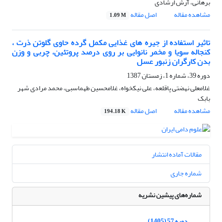
برهانی، آرش ارشادی
مشاهده مقاله
اصل مقاله
1.09 M
تاثیر استفاده از جیره های غذایی مکمل گرده حاوی گلوتن ذرت ،
کنجاله سویا و مخمر نانوایی بر روی درصد پروتئین، چربی و وزن
بدن کارگران زنبور عسل
دوره 39، شماره 1، زمستان 1387
غلامعلی نهضتی پاقلعه، علی نیکخواه، غلامحسین طهماسبی، محمد مرادی شهر
بابک
مشاهده مقاله
اصل مقاله
194.18 K
مقالات آماده انتشار
شماره جاری
شماره‌های پیشین نشریه
دوره 57 (1405)