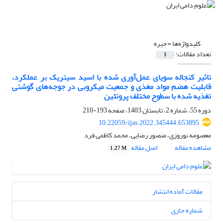
کلیدواژه‌ها =
جیره
تعداد مقالات:
1
تاثیر کنجاله سویای عمل‌آوری شده با اسید سیتریک بر عملکرد،
قابلیت هضم مواد مغذی و جمعیت میکروبی در جوجه‌های گوشتی
تغذیه شده با سطوح مختلف پروتئین
دوره 55، شماره 2، تابستان 1403، صفحه
193-210
10.22059/ijas.2022.345444.653895
معصومه نوروزی، منصور رضایی، محمد کاظمی فرد
مشاهده مقاله
اصل مقاله
1.27 M
مقالات آماده انتشار
شماره جاری