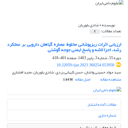
نویسنده =
شادی بلوریان
تعداد مقالات:
1
ارزیابی اثرات ریزپوشانی مخلوط عصاره‌ گیاهان دارویی بر عملکرد
رشد، اجزا لاشه و پاسخ ایمنی جوجه گوشتی
دوره 55، شماره 3، پاییز 1403، صفحه
401-418
10.22059/ijas.2023.360254.653950
سید جواد حسینی واشان، حسن کیهانی یزدی، شادی بلوریان، مجید افشاری
مشاهده مقاله
اصل مقاله
1.64 M
مقالات آماده انتشار
شماره جاری
شماره‌های پیشین نشریه