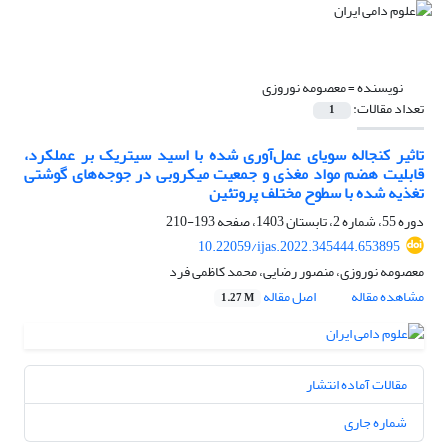
نویسنده =
معصومه نوروزی
تعداد مقالات:
1
تاثیر کنجاله سویای عمل‌آوری شده با اسید سیتریک بر عملکرد،
قابلیت هضم مواد مغذی و جمعیت میکروبی در جوجه‌های گوشتی
تغذیه شده با سطوح مختلف پروتئین
دوره 55، شماره 2، تابستان 1403، صفحه
193-210
10.22059/ijas.2022.345444.653895
معصومه نوروزی، منصور رضایی، محمد کاظمی فرد
مشاهده مقاله
اصل مقاله
1.27 M
مقالات آماده انتشار
شماره جاری