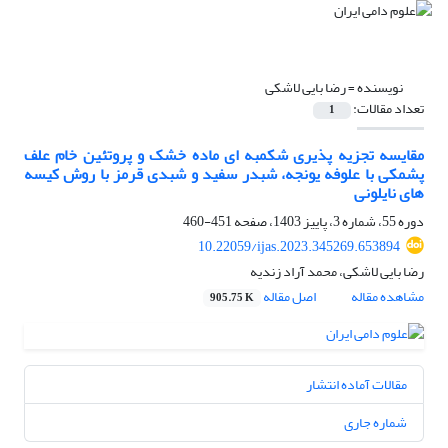
نویسنده =
رضا بایی لاشکی
تعداد مقالات:
1
مقایسه تجزیه پذیری شکمبه ای ماده خشک و پروتئین خام علف
پشمکی با علوفه یونجه، شبدر سفید و شبدی قرمز با روش کیسه
های نایلونی
دوره 55، شماره 3، پاییز 1403، صفحه
451-460
10.22059/ijas.2023.345269.653894
رضا بایی لاشکی، محمد آراد زندیه
مشاهده مقاله
اصل مقاله
905.75 K
مقالات آماده انتشار
شماره جاری