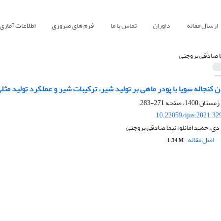
ارسال مقاله
داوران
تماس با ما
فرم های ضروری
اطلاعات آماری
ا صادقی بروجنی
ن کنجاله سویا با پودر ماهی بر تولید شیر، ترکیبات شیر و عملکرد تولید مثل
271-283
10.22059/ijas.2021.3
ی، حمید امانلو، نیما صادقی بروجنی
اصل مقاله
1.34 M