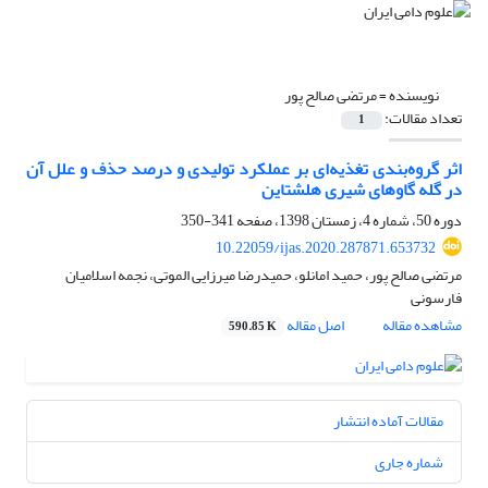
نویسنده =
مرتضی صالح پور
تعداد مقالات:
1
اثر گروه‌بندی تغذیه‌ای بر عملکرد تولیدی و درصد حذف و علل آن
در گله گاوهای شیری هلشتاین
دوره 50، شماره 4، زمستان 1398، صفحه
341-350
10.22059/ijas.2020.287871.653732
مرتضی صالح پور، حمید امانلو، حمیدرضا میرزایی الموتی، نجمه اسلامیان
فارسونی
مشاهده مقاله
اصل مقاله
590.85 K
مقالات آماده انتشار
شماره جاری