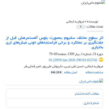
نویسنده =
مروارید ایمانی
تعداد مقالات:
1
اثر سطوح مختلف سلنیوم به‌صورت بلوس آهسته‌رهش قبل از
جفت‌گیری بر عملکرد و برخی ‏فراسنجه‌های خونی میش‌های لری
بختیاری ‏
دوره 51، شماره 1، بهار 1399، صفحه
69-79
10.22059/ijas.2020.290116.653742
مروارید ایمانی، حسن علی عربی، داریوش علی پور، امیر فدایی فر
مشاهده مقاله
اصل مقاله
846.28 K
مقالات آماده انتشار
شماره جاری