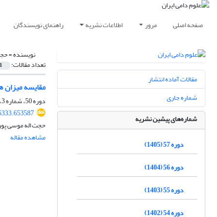
صفحه اصلی
مرور
اطلاعات نشریه
راهنمای نویسندگان
نویسنده =
حجت
تعداد مقالات:
1
مقالات آماده انتشار
مقایسه میزان هوموزیگوسیتی در جایگ
شماره جاری
دوره 50، شماره 3، پاییز 1398، صفحه
46333.653587
شماره‌های پیشین نشریه
حجت اله موسی پور
مشاهده مقاله
دوره 57 (1405)
دوره 56 (1404)
دوره 55 (1403)
دوره 54 (1402)