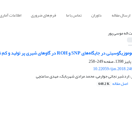
ارسال مقاله
داوران
تماس با ما
فرم های ضروری
اطلاعات آماری
 اله موسی پور
اه‌های SNP و ROH در گاوهای شیری پر ‌تولید و کم‌ تولید هلشتاین
249-258
10.22059/ijas.2018.2
، اردشیر نجاتی جوارمی، محمد مرادی شهربابک، مهدی ساعتچی
اصل مقاله
648.2 K