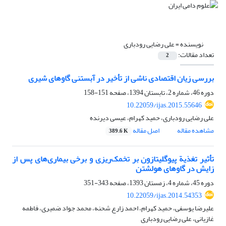
نویسنده =
علی رضایی رودباری
تعداد مقالات:
2
بررسی زیان اقتصادی ناشی از تأخیر در آبستنی گاوهای شیری
دوره 46، شماره 2، تابستان 1394، صفحه
151-158
10.22059/ijas.2015.55646
علی رضایی رودباری، حمید کهرام، عیسی دیرنده
مشاهده مقاله
اصل مقاله
389.6 K
تأثیر تغذیة پیوگلیتازون بر تخمک‌ریزی و برخی بیماری‌های پس از
زایش در گاوهای هولشتن
دوره 45، شماره 4، زمستان 1393، صفحه
343-351
10.22059/ijas.2014.54353
علیرضا یوسفی، حمید کهرام، احمد زارع شحنه، محمد جواد ضمیری، فاطمه
غازیانی، علی رضایی رودباری