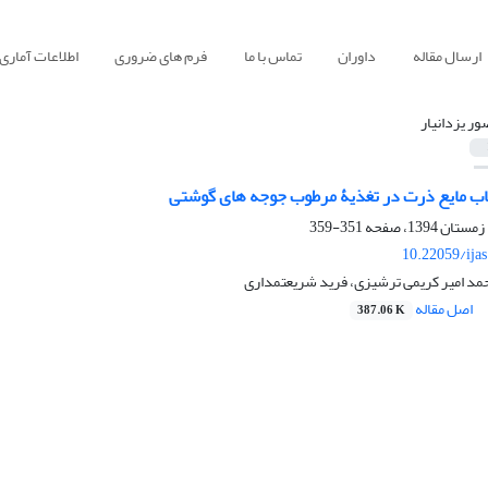
ارسال مقاله
داوران
تماس با ما
فرم های ضروری
اطلاعات آماری
ور یزدانیار
اب مایع ذرت در تغذیۀ مرطوب جوجه های گوشتی
351-359
10.22059/ija
حمد امیر کریمی ترشیزی، فرید شریعتمداری
اصل مقاله
387.06 K