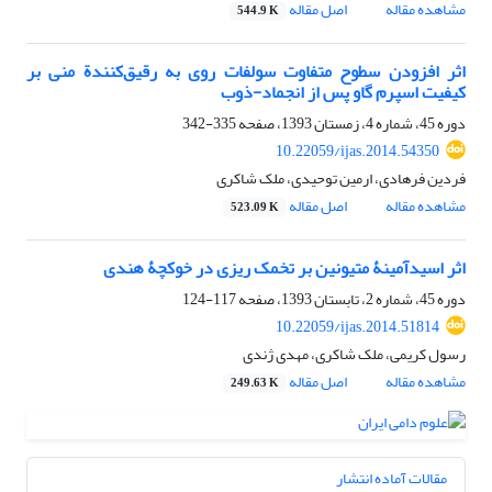
مشاهده مقاله
اصل مقاله
544.9 K
اثر افزودن سطوح متفاوت سولفات روی به رقیق‌کنندة منی بر
کیفیت اسپرم گاو پس از انجماد-ذوب
دوره 45، شماره 4، زمستان 1393، صفحه
335-342
10.22059/ijas.2014.54350
فردین فرهادی، ارمین توحیدی، ملک شاکری
مشاهده مقاله
اصل مقاله
523.09 K
اثر اسیدآمینۀ متیونین بر تخمک‏ ریزی در خوکچۀ هندی
دوره 45، شماره 2، تابستان 1393، صفحه
117-124
10.22059/ijas.2014.51814
رسول کریمی، ملک شاکری، مهدی ژندی
مشاهده مقاله
اصل مقاله
249.63 K
مقالات آماده انتشار