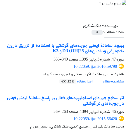
نویسنده =
ملک شاکری
تعداد مقالات:
4
بهبود سامانة ایمنی جوجه‌های گوشتی با استفاده از تزریق درون
تخم‌مرغی ویتامین‌های 25(OH) D3 و K3
دوره 47، شماره 3، پاییز 1395، صفحه
349-356
10.22059/ijas.2016.59790
طاهره عباسی، ملک شاکری، مجتبی زاغری، حمید کهرام
مشاهده مقاله
اصل مقاله
655.12 K
اثر سطوح جیره‌ای فسفولیپیدهای فعال بر پاسخ سامانۀ ایمنی خونی
در جوجه‌های نر گوشتی
دوره 46، شماره 3، پاییز 1394، صفحه
263-269
10.22059/ijas.2015.56420
هانیه سادات بنی کمال، مهدی ژندی، ملک شاکری، حسین مروج