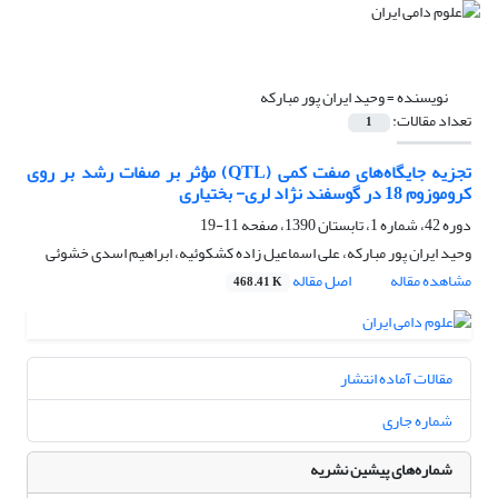
نویسنده =
وحید ایران پور مبارکه
تعداد مقالات:
1
تجزیه جایگاه‌های صفت کمی (QTL) مؤثر بر صفات رشد بر روی
کروموزوم 18 در گوسفند نژاد لری- بختیاری
دوره 42، شماره 1، تابستان 1390، صفحه
11-19
وحید ایران پور مبارکه، علی اسماعیل زاده کشکوئیه، ابراهیم اسدی خشوئی
مشاهده مقاله
اصل مقاله
468.41 K
مقالات آماده انتشار
شماره جاری
شماره‌های پیشین نشریه