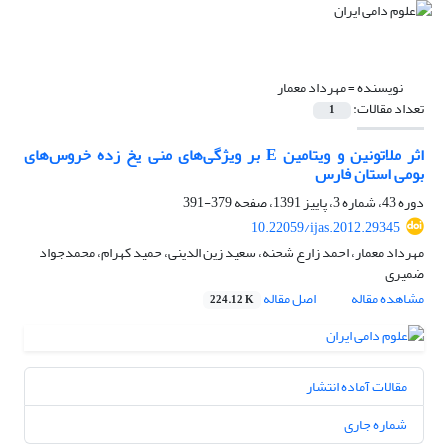
نویسنده =
مهرداد معمار
تعداد مقالات:
1
اثر ملاتونین و ویتامین E بر ویژگی‌های منی یخ زده خروس‌های
بومی استان فارس
دوره 43، شماره 3، پاییز 1391، صفحه
379-391
10.22059/ijas.2012.29345
مهرداد معمار، احمد زارع شحنه، سعید زین الدینی، حمید کهرام، محمدجواد
ضمیری
مشاهده مقاله
اصل مقاله
224.12 K
مقالات آماده انتشار
شماره جاری