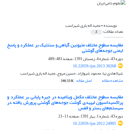
نویسنده =
مجید اله یاری شهراسب
تعداد مقالات:
2
مقایسه سطوح مختلف متیونین گیاهی و سنتتیک بر عملکرد و پاسخ
ایمنی جوجه‌های گوشتی
دوره 43، شماره 4، زمستان 1391، صفحه
481-489
10.22059/ijas.2013.30268
شیلا هادی نیا، محمود شیوازاد، حسین مروج، مجید اله یاری شهراسب
مشاهده مقاله
اصل مقاله
346.53 K
مقایسه سطوح مختلف مکمل ویتامینه در جیره پایانی بر عملکرد و
پراکسیداسیون لیپیدی گوشت جوجه‌های گوشتی پرورش یافته در
سیستم‌های بستر و قفس
دوره 43، شماره 1، بهار 1391، صفحه
11-21
10.22059/ijas.2012.24905