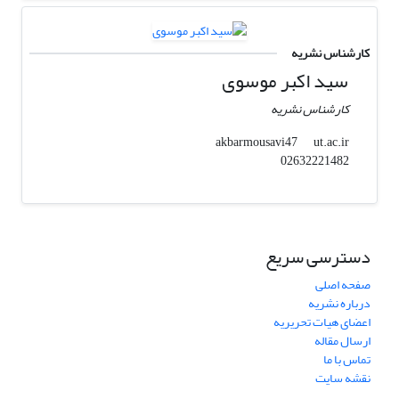
کارشناس نشریه
سید اکبر موسوی
کارشناس نشریه
ut.ac.ir
akbarmousavi47
02632221482
دسترسی سریع
صفحه اصلی
درباره نشریه
اعضای هیات تحریریه
ارسال مقاله
تماس با ما
نقشه سایت