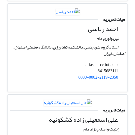
هیات تحریریه
احمد ریاسی
فیزیولوژی دام
استاد گروه علوم دامی، دانشکده کشاورزی، دانشگاه صنعتی اصفهان،
اصفهان، ایران
cc.iut.ac.ir
ariasi
8415683111
0000-0002-2119-2350
هیات تحریریه
علی اسمعیلی زاده کشکوئیه
ژنتیک و اصلاح نژاد دام