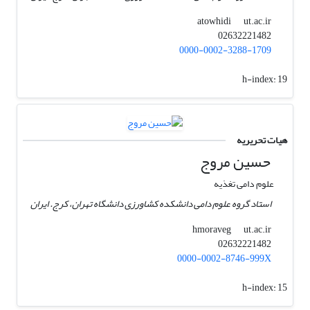
ut.ac.ir
atowhidi
02632221482
0000-0002-3288-1709
h-index:
19
هیات تحریریه
حسین مروج
علوم دامی تغذیه
استاد گروه علوم دامی دانشکده کشاورزی دانشگاه تهران، کرج. ایران
ut.ac.ir
hmoraveg
02632221482
0000-0002-8746-999X
h-index:
15