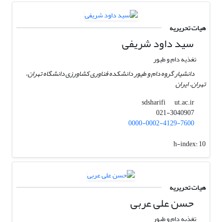
هیات تحریریه
سید داود شریفی
تغذیه دام و طیور
دانشیار گروه دام و طیور دانشکده فناوری کشاورزی دانشگاه تهران،
تهران. ایران
ut.ac.ir
sdsharifi
021-3040907
0000-0002-4129-7600
h-index:
10
هیات تحریریه
حسن علی عربی
تغذیه دام و طیور