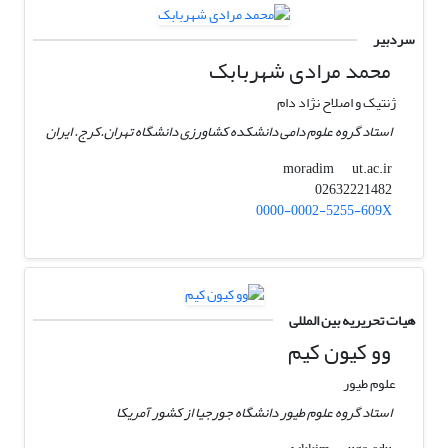
سردبیر
محمد مرادی شهربابک
ژنتیک و اصلاح نژاد دام
استاد گروه علوم دامی دانشکده کشاورزی دانشگاه تهران.کرج. ایران
ut.ac.ir
moradim
02632221482
0000-0002-5255-609X
هیات تحریریه بین المللی
وو کیون کیم
علوم طیور
استاد گروه علوم طیور دانشگاه جورجیا از کشور آمریکا