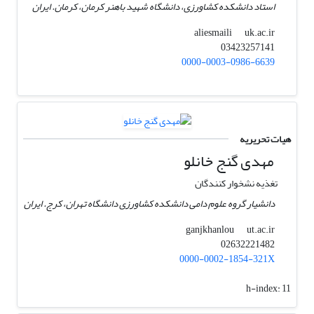
استاد دانشکده کشاورزی، دانشگاه شهید باهنر کرمان، کرمان. ایران
uk.ac.ir
aliesmaili
03423257141
0000-0003-0986-6639
هیات تحریریه
مهدی گنج خانلو
تغذیه نشخوار کنندگان
دانشیار گروه علوم دامی دانشکده کشاورزی دانشگاه تهران، کرج. ایران
ut.ac.ir
ganjkhanlou
02632221482
0000-0002-1854-321X
h-index:
11