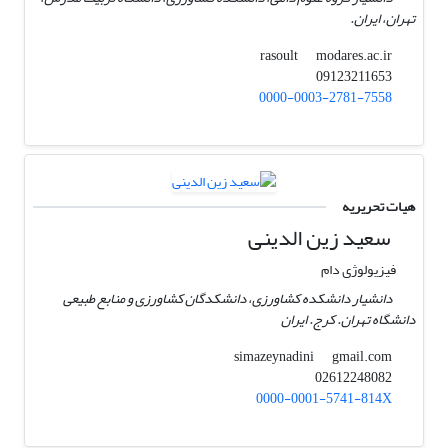
تهران، ایران.
modares.ac.ir
rasoult
09123211653
0000-0003-2781-7558
هیات تحریریه
سعید زین الدینی
فیزیولوژی دام
دانشیار دانشکده کشاورزی، دانشکدگان کشاورزی و منابع طبیعی
دانشگاه تهران. کرج. ایران
gmail.com
simazeynadini
02612248082
0000-0001-5741-814X