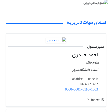
اعضای هیات تحریریه
مدیر مسئول
احمد حیدری
علوم خاک
استاد دانشگاه تهران
ut.ac.ir
ahaidari
02632221482
0000-0001-8110-1003
h-index:
15