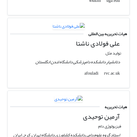
uga.edu
wkkim
هیات تحریریه بین المللی
علی فولادی ناشتا
تولید مثل
دتانشیار دانشکده دامپزشکی دانشگاه لندن انگلستان
rvc.ac.uk
afouladi
هیات تحریریه
آرمین توحیدی
فیزیولوژی دام
استاد گروه علوم دامی دانشکده کشاورزی دانشگاه تهران. کرج. ایران