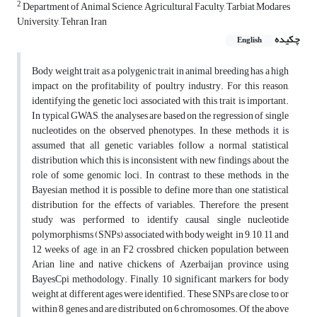
2
Department of Animal Science, Agricultural Faculty, Tarbiat Modares
University, Tehran, Iran
چکیده
English
Body weight trait as a polygenic trait in animal breeding has a high
impact on the profitability of poultry industry. For this reason,
identifying the genetic loci associated with this trait is important.
In typical GWAS, the analyses are based on the regression of single
nucleotides on the observed phenotypes. In these methods, it is
assumed that all genetic variables follow a normal statistical
distribution which this is inconsistent with new findings about the
role of some genomic loci. In contrast to these methods, in the
Bayesian method it is possible to define more than one statistical
distribution for the effects of variables. Therefore, the present
study was performed to identify causal single nucleotide
polymorphisms (SNPs) associated with body weight in 9, 10, 11 and
12 weeks of age, in an F2 crossbred chicken population between
Arian line and native chickens of Azerbaijan province using
BayesCpi methodology. Finally, 10 significant markers for body
weight at different ages were identified. These SNPs are close to or
within 8 genes and are distributed on 6 chromosomes. Of the above