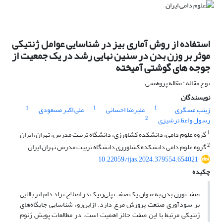
استفاده از روش آماری بیز در شناسایی عوامل ژنتیکی
موثر بر وزن بدن در سنین نهایی رشد در یک جمعیت از
جوجه های گوشتی آمیخته
نوع مقاله : مقاله پژوهشی
نویسندگان
1
1
1
زینب عسگری
علیرضا احسانی
علی اکبر مسعودی
2
رسول واعظ ترشیزی
1
گروه علوم دامی، دانشکده کشاورزی، دانشگاه تربیت مدرس، تهران، ایران
2
گروه علوم دامی دانشکده کشاورزی دانشگاه تربیت مدرس تهران ایران
10.22059/ijas.2024.379554.654021
چکیده
صفت وزن بدن به‌عنوان یک صفت پلی‌ژنیک در اصلاح نژاد دام اثر بالایی
بر سودآوری صنعت پرورش مرغ دارد. ازاین‌رو، شناسایی جایگاه‌های
ژنتیکی مرتبط با این صفت حائز اهمیت است. در مطالعات پویش ژنوم