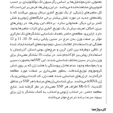
معمولی، تجزیه‌وتحلیل‌ها بر اساس رگرسیون تک نوکلئوتیدی بر حسب
فنوتیپ‎های مشاهده‌شده می‌باشد. در این روش‌ها، فرض بر این است که
کل متغیرهای ژنتیکی، از یک توزیع آماری نرمال پیروی می‌کنند که با
یافته‌های جدید در مورد نقش بیشتر برخی جایگاه‌های ژنومی و نقش
کمتر برخی دیگر، همخوانی ندارد. برخلاف این روش‌ها، در روش‌های
بیزی، امکان تعریف بیش از یک توزیع آماری برای اثرات متغیرها وجود
دارد. ازاین‌رو، مطالعه‌ی حاضر باهدف شناسایی نشانگرهای تک مارکری
مؤثر بر صفت وزن بدن مرغ در سنین پایانی رشد (9، 10، 11 و 12
هفتگی) و با استفاده از اطلاعات نسل دوم جوجه‌های آمیخته ایجاد شده
از تلاقی دوطرفه بین لاین آرین و مرغ‌های بومی استان آذربایجان با
استفاده از روش بیز Cpi انجام شد. در نهایت، 10 نشانگر معنی‌دار برای
وزن بدن در سنین مختلف شناسایی شدند. این SNPها به‌صورت سببی
و یا به‌واسطه وجود عدم تعادل پیوستگی با هشت ژن که بر روی شش
کروموزوم توزیع‌شده‌اند، به‌طور معنی‌داری بر صفات مورد مطالعه
اثرگذارند. از ژن‌های شناسایی شده، هفت ژن، کد کننده پروتئین و یک
ژن ncRNA می‌باشند. برای شناسایی ژن‌های مرتبط با هر SNP در مناطق
کاندیدا، Mb 0/5 اطراف هر SNP معنی‌دار در نظر گرفته شد. نتایج
مطالعه حاضر، در انتخاب ژنومی و انتخاب به کمک نشانگر یا ژن برای
بهبود سرعت رشد در مرغ موثر می‌باشند
کلیدواژه‌ها