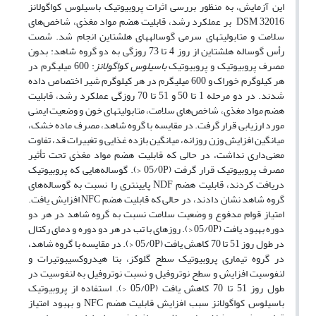
این آزمایش، به منظور بررسی اثرات پروبیوتیک باسیلوس کواگولانز
DSM 32016 بر عملکرد رشد، قابلیت هضم مواد مغذی، شاخص‌های
سلامت و متابولیتهای سرمی گوسالههای هلشتاین انجام شد. شصت
رأس گوساله هلشتاین از روز 4 تا 73 روزگی به دو گروه شاهد: بدون
مصرف پروبیوتیک و پروبیوتیک
باسیلوس کواگولانز
: 600 میلیگرم در
هر کیلوگرم خوراک و 600 میلیگرم در هر کیلوگرم شیر اختصاص داده
شدند. در دو مرحله 1 تا 50 و 51 تا 70 روزگی عملکرد رشد، قابلیت
هضم مواد مغذی، شاخص‌های سلامت، متابولیتهای خون و وضعیت ایمنی
مورد ارزیابی قرار گرفت. در مقایسه با گروه شاهد، مصرف ماده خشک،
میانگین افزایش وزن روزانه، میانگین بازده غذایی و تغییرات قد، تفاوت
معنی‌داری نداشت، در حالی که قابلیت هضم مواد مغذی تحت تأثیر
مصرف پروبیوتیک قرار گرفت (05/0P <). گوساله‌هایی که پروبیوتیک
دریافت کردند، قابلیت هضم NDF پایینتری را نسبت به گوساله‌های
گروه شاهد نشان دادند، در حالی که قابلیت هضم NFC افزایش یافت.
امتیاز قوام مدفوع و وضعیت سلامت نسبت به گروه شاهد در هر دو
دوره بهبود یافت (05/0P <). روزهای با تب در هر دو دوره و دمای رکتال
در طول روز 51 تا 70 کاهش یافت (05/0P <). در مقایسه با گروه شاهد،
در گروه تیماری پروبیوتیک سطح گلوکز، بتا هیدروکسیبوتیرات و
لنفوسیت افزایش و سطح نوتروفیل و نسبت نوتروفیل به لنفوسیت در
طول روز 51 تا 70 کاهش یافت (05/0P <). استفاده از پروبیوتیک
باسیلوس کواگولانز سبب افزایش قابلیت هضم NFC و بهبود امتیاز