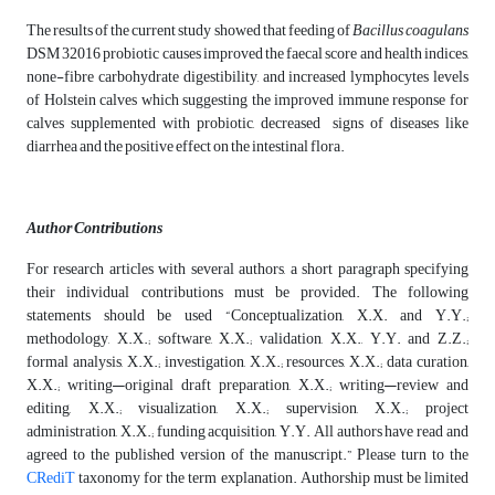
The results of the current study showed that feeding of
Bacillus coagulans
DSM 32016 probiotic causes improved the faecal score and health indices,
none-fibre carbohydrate digestibility, and increased lymphocytes levels
of Holstein calves which suggesting the improved immune response for
calves supplemented with probiotic, decreased signs of diseases like
diarrhea and the positive effect on the intestinal flora.
Author Contributions
For research articles with several authors, a short paragraph specifying
their individual contributions must be provided. The following
statements should be used “Conceptualization, X.X. and Y.Y.;
methodology, X.X.; software, X.X.; validation, X.X., Y.Y. and Z.Z.;
formal analysis, X.X.; investigation, X.X.; resources, X.X.; data curation,
X.X.; writing—original draft preparation, X.X.; writing—review and
editing, X.X.; visualization, X.X.; supervision, X.X.; project
administration, X.X.; funding acquisition, Y.Y. All authors have read and
agreed to the published version of the manuscript.” Please turn to the
CRediT
taxonomy for the term explanation. Authorship must be limited