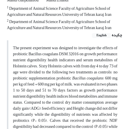
Mahdi Ganjkhanlou
Mahdi Zhandi
1
Department of Animal Science, Faculty of Agriculture, School of
Agriculture and Natural Resources, University of Tehran, karaj, Iran
2
Department of Animal Science, Faculty of Agriculture, School of
Agriculture and Natural Resources, University of Tehran, karaj, Iran
چکیده
English
The present experiment was designed to investigate the effects of
probiotic Bacillus coagulans DSM 32016 on growth performance,
nutrient digestibility, health indicators and serum metabolites of
Holstein calves. Sixty Holstein calves, with from day 4 to day 73 of
age were divided to the following two treatments as controls: no
probiotic supplementation, probiotic
Bacillus coagulans
: 600 mg
per kg of feed + 600 mg per kg of milk. was evaluated in two phases,
1 to 50 days and 51 to 70 days, factors as growth performance,
nutrient digestibility, health indices, blood metabolites, and immune
status. Compared to the control, dry matter consumption, average
daily gain (ADG), feed efficiency, and Height change did not differ
significantly while the digestibility of nutrients was affected by
probiotics (P< 0.05). Calves that received the probiotic, NDF
digestibility had decreased compared to the control (P<0.05), while