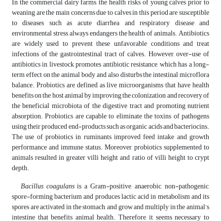
In the commercial dairy farms, the health risks of young calves prior to
weaning are the main concerns due to calves in this period are susceptible
to diseases such as acute diarrhea and respiratory disease and
environmental stress always endangers the health of animals. Antibiotics
are widely used to prevent these unfavorable conditions and treat
infections of the gastrointestinal tract of calves. However, over-use of
antibiotics in livestock promotes antibiotic resistance, which has a long-
term effect on the animal body and also disturbs the intestinal microflora
balance. Probiotics are defined as live microorganisms that have health
benefits on the host animal by improving the colonization and recovery of
the beneficial microbiota of the digestive tract and promoting nutrient
absorption. Probiotics are capable to eliminate the toxins of pathogens
using their produced end-products such as organic acids and bacteriocins.
The use of probiotics in ruminants improved feed intake and growth
performance and immune status. Moreover, probiotics supplemented to
animals resulted in greater villi height and ratio of villi height to crypt
depth.
Bacillus coagulans
is a Gram-positive, anaerobic, non-pathogenic,
spore-forming bacterium and produces lactic acid in metabolism and its
spores are activated in the stomach, and grow and multiply in the animal’s
intestine that benefits animal health. Therefore, it seems necessary to