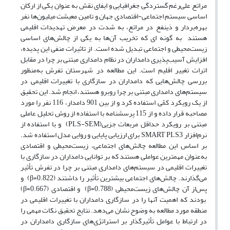
مراتع علی‌رغم گستردگی جغرافیایی و ایفای نقش به عنوان یکی از ارکان
اساسی سیستم اجتماعی-اقتصادی جهان و تامین معیشت میلیون‌ها نفر
بهره‌بردار و ذینفع در مراتع، به شدت در معرض تهدیدات اقلیمی
هستند به گونه ای که تخریب آن‌ها به یکی از چالش‌های اساسی
زیست‌محیطی و اجتماعی تبدیل شده است. از تاثیرات منفی این پدیده،
افزایش آسیب‌پذیری دامداران در نظام دامداری مبتنی بر چرا در مقابل
اترات تغییر اقلیم است. این مطالعه در شهرستان تفرش به‌منظور
بررسی چالش‌هایی که دامداران در سازگاری با تغییرات اقلیمی در
سیستم‌های دامداری مبتنی بر چرا روبرو هستند، انجام شد. این تحقیق
از یک رویکرد کمّی استفاده کرد و از بین 901 دامدار، 116 نفر را مورد
مصاحبه قرار داده و از 115 پرسشنامه با استفاده از روش تحلیل عاملی
مبتنی بر رویکرد حداقل مربعات جزیی(PLS-SEM) و با استفاده از
نرم‌افزار SMART PLS3 برای ارزیابی پایایی و روایی مدل استفاده شد.
بر اساس این مطالعه چالش‌های اجتماعی، زیست‌محیطی و اقتصادی
به‌عنوان مهمترین عواملی هستند که بر توانایی دامداران در سازگاری با
تغییرات اقلیمی در سیستم‌های دامداری مبتنی بر چرا در تفرش تأثیر
می‌گذارند. چالش‌های اجتماعی بیشترین تأثیر را داشتند (β=0.822) و
پس‌از آن چالش‌های زیست‌محیطی (β=0.788) و اقتصادی (β=0.667)
بودند که اهمیت آنها را در سازگاری دامداران با تغییرات اقلیمی در
منطقه مورد مطالعه به وضوح نشان می‌دهد. نتایج تحقیق نکات مهمی را
در ارتباط با عوامل تأثیرگذار بر استراتژی‌های سازگاری دامداران در