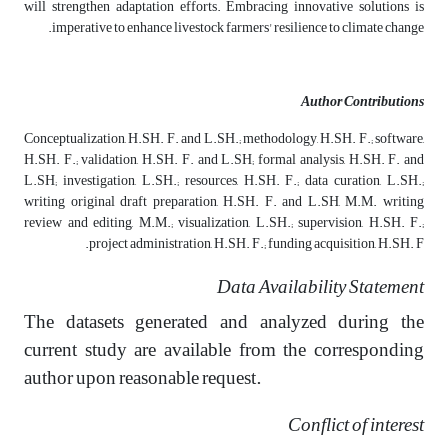
will strengthen adaptation efforts. Embracing innovative solutions is
imperative to enhance livestock farmers' resilience to climate change.
Author Contributions
Conceptualization, H.SH. F. and L.SH.; methodology, H.SH. F.; software,
H.SH. F.; validation, H.SH. F. and L.SH; formal analysis, H.SH. F. and
L.SH; investigation, L.SH.; resources, H.SH. F.; data curation, L.SH.;
writing original draft preparation, H.SH. F. and L.SH, M.M. writing
review and editing, M.M.; visualization, L.SH.; supervision, H.SH. F.;
project administration, H.SH. F.; funding acquisition, H.SH. F.
Data Availability Statement
The datasets generated and analyzed during the
current study are available from the corresponding
author upon reasonable request.
Conflict of interest