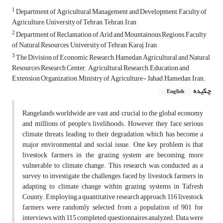
1
Department of Agricultural Management and Development, Faculty of
Agriculture, University of Tehran, Tehran, Iran
2
Department of Reclamation of Arid and Mountainous Regions, Faculty
of Natural Resources, University of Tehran, Karaj, Iran
3
The Division of Economic Research, Hamedan Agricultural and Natural
Resources Research Center, , Agricultural Research, Education and
Extension Organization, Ministry of Agriculture- Jahad ,Hamedan, Iran.
چکیده
English
Rangelands worldwide are vast and crucial to the global economy
and millions of people's livelihoods. However, they face serious
climate threats, leading to their degradation, which has become a
major environmental and social issue. One key problem is that
livestock farmers in the grazing system are becoming more
vulnerable to climate change. This research was conducted as a
survey to investigate the challenges faced by livestock farmers in
adapting to climate change within grazing systems in Tafresh
County. Employing a quantitative research approach, 116 livestock
farmers were randomly selected from a population of 901 for
interviews, with 115 completed questionnaires analyzed. Data were