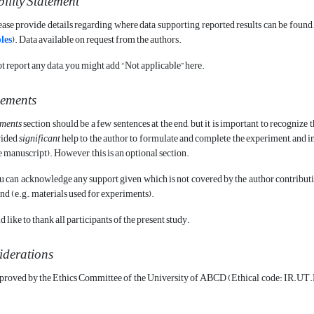
ility Statement
please provide details regarding where data supporting reported results can be found
les
). Data available on request from the authors.
ot report any data, you might add “Not applicable” here.
ements
ments
section should be a few sentences at the end, but it is important to recogni
vided
significant
help to the author to formulate and complete the experiment, and i
he manuscript). However, this is an optional section.
you can acknowledge any support given which is not covered by the author contribut
ind (e.g., materials used for experiments).
like to thank all participants of the present study.
iderations
proved by the Ethics Committee of the University of ABCD (Ethical code: IR.UT.RES