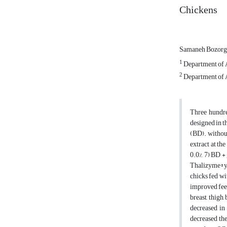
Chickens
Samaneh Bozor
1
Department of An
2
Department of An
Three hundre
designed in t
(BD). without
extract at th
0.0%, 7) BD +
Thalizyme® ye
chicks fed wi
improved feed
breast, thigh
decreased in
decreased the