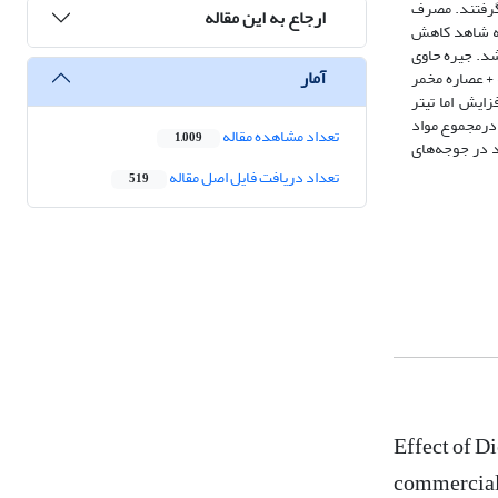
نگرفتند. مصرف
ارجاع به این مقاله
به شاهد کاهش
شد. جیره حاوی
آمار
 پودر سیر + پودر زردچوبه + عصاره مخمر
ویزیه افزایش اما تیتر
که درمجموع مواد
تعداد مشاهده مقاله
1,009
 در جوجه‌های
تعداد دریافت فایل اصل مقاله
519
Effect of D
commercial 