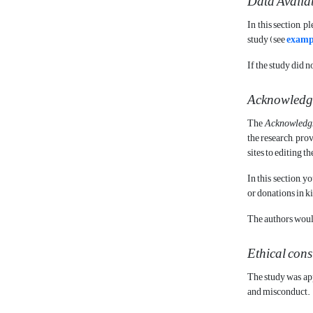
Data Availab
In this section, 
study (see
examp
If the study did n
Acknowledg
The
Acknowledg
the research, pro
sites to editing t
In this section, 
or donations in k
The authors would 
Ethical cons
The study was ap
and misconduct.