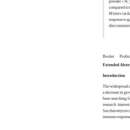
powder +
SC
compared to t
M titers (at 
response to 
diet containi
Broiler
Probio
Extended Abstr
Introduction
The widespread use
a decrease in gro
been searching fo
research interes
Saccharomyces ce
immune response 