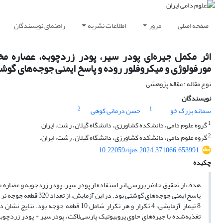
صفحه اصلی
مرور
اطلاعات نشریه
راهنمای نویسندگان
اثر مکمل جیره‌ای پودر سیر، پودر زردچوبه، عصاره م
مورفولوژی و میکروفلور روده و پاسخ‌ ایمنی جوجه‌های گوش
نوع مقاله : مقاله پژوهشی
نویسندگان
2
1
سمانه بزرگ خو
حسن درمانی کوهی
1
گروه علوم دامی، دانشکده کشاورزی، دانشگاه گیلان، رشت، ایران
2
گروه علوم دامی، دانشکده کشاورزی، دانشگاه گیلان. رشت، ایران.
10.22059/ijas.2024.371066.653991
چکیده
هدف از تحقیق حاضر بررسی اثر استفاده از پودر سیر، پودر زردچوبه و عصاره 
8 تیمار آزمایشی، 4 تکرار و هر تکرار شا
تغذیه‌شده با جیره‌های حاوی پروبیوتیک پارسی‌لاکت، پودرسیر + پودر‌ زردچو