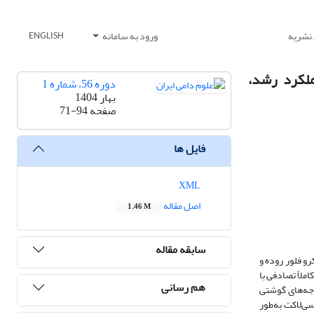
 نشریه
ورود به سامانه
ENGLISH
ملکرد رشد،
دوره 56، شماره 1
بهار 1404
صفحه
71-94
فایل ها
XML
اصل مقاله
1.46 M
سابقه مقاله
و فلور روده و
گرم استفاده شد. طرح در قالب طرح کاملاً تصادفی با
هم رسانی
اما جوجه‌های گوشتی
ی‌لاکت به‌طور