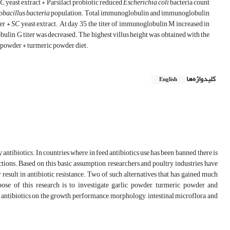
SC
yeast extract + Parsilact probiotic reduced
Escherichia coli
bacteria count
obacillus bacteria
population. Total immunoglobulin and immunoglobulin
der +
SC
yeast extract. At day 35, the titer of immunoglobulin M increased in
bulin G titer was decreased. The highest villus height was obtained with the
ic powder + turmeric powder diet.
کلیدواژه‌ها
English
 antibiotics. In countries where in feed antibiotics use has been banned, there is
ctions. Based on this basic assumption, researchers and poultry industries have
r result in antibiotic resistance. Two of such alternatives that has gained much
urpose of this research is to investigate garlic powder, turmeric powder and
antibiotics on the growth performance, morphology, intestinal microflora and