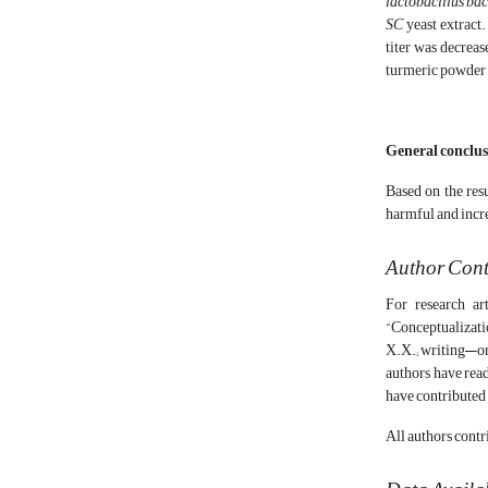
lactobacillus bac
SC
yeast extract
titer was decrea
turmeric powder 
General conclu
Based on the resu
harmful and incre
Author Cont
For research ar
“Conceptualizatio
X.X.; writing—ori
authors have read
have contributed 
All authors contr