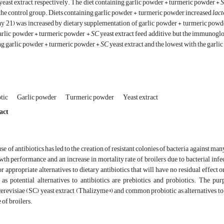
yeast extract, respectively. The diet containing garlic powder + turmeric powder +
he control group. Diets containing garlic powder + turmeric powder increased
lact
day 21) was increased by dietary supplementation of garlic powder + turmeric pow
garlic powder + turmeric powder +
SC
yeast extract feed additive, but the immunoglo
ng garlic powder + turmeric powder +
SC
yeast extract and the lowest with the garl
tic
Garlic powder
Turmeric powder
Yeast extract
act
 of antibiotics has led to the creation of resistant colonies of bacteria against many
wth performance and an increase in mortality rate of broilers due to bacterial infe
r appropriate alternatives to dietary antibiotics that will have no residual effect o
t as potential alternatives to antibiotics are prebiotics and probiotics. The p
revisiae (SC) yeast extract (Thalizyme®) and common probiotic as alternatives to 
of broilers.