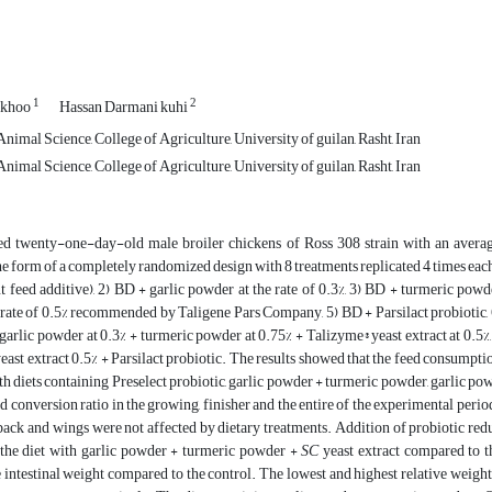
1
2
gkhoo
Hassan Darmani kuhi
imal Science, College of Agriculture, University of guilan, Rasht, Iran
imal Science, College of Agriculture, University of guilan, Rasht, Iran
d twenty-one-day-old male broiler chickens of Ross 308 strain with an averag
he form of a completely randomized design with 8 treatments replicated 4 times each 
 feed additive), 2) BD + garlic powder at the rate of 0.3%, 3) BD + turmeric powd
e rate of 0.5% recommended by Taligene Pars Company, 5) BD + Parsilact probiotic, 6
 garlic powder at 0.3% + turmeric powder at 0.75% + Talizyme® yeast extract at 0.5
ast extract 0.5% + Parsilact probiotic. The results showed that the feed consumpti
th diets containing Preselect probiotic, garlic powder + turmeric powder, garlic p
 conversion ratio in the growing, finisher and the entire of the experimental period
, back and wings were not affected by dietary treatments. Addition of probiotic red
 the diet with garlic powder + turmeric powder +
SC
yeast extract compared to t
 intestinal weight compared to the control. The lowest and highest relative weigh