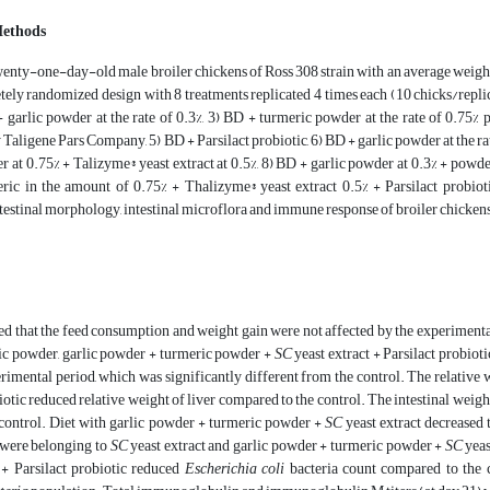
Methods
enty-one-day-old male broiler chickens of Ross 308 strain with an average weight 
ely randomized design with 8 treatments replicated 4 times each (10 chicks/replic
+ garlic powder at the rate of 0.3%, 3) BD + turmeric powder at the rate of 0.75% 
ligene Pars Company, 5) BD + Parsilact probiotic, 6) BD + garlic powder at the rate
 at 0.75% + Talizyme® yeast extract at 0.5%, 8) BD + garlic powder at 0.3% + powd
ric in the amount of 0.75% + Thalizyme® yeast extract 0.5% + Parsilact probiot
intestinal morphology, intestinal microflora and immune response of broiler chickens
d that the feed consumption and weight gain were not affected by the experimental t
c powder, garlic powder + turmeric powder +
SC
yeast extract + Parsilact probiot
erimental period, which was significantly different from the control. The relative 
otic reduced relative weight of liver compared to the control. The intestinal weig
control. Diet with garlic powder + turmeric powder +
SC
yeast extract decreased 
 were belonging to
SC
yeast extract and garlic powder + turmeric powder +
SC
yeas
 + Parsilact probiotic reduced
Escherichia coli
bacteria count compared to the 