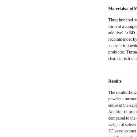
Materials and 
Three hundred tw
form of a complet
additive), 2) BD 
recommended by Ta
+ turmeric powder
probiotic. Turme
characteristics, 
Results
The results showe
powder + turmeri
entire of the exp
Addition of probi
compared to the 
weight of spleen
SC
yeast extract