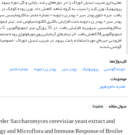
معنی‌داری ضریب ‌تبدیل خوراک را در دوره‌های رشد، پایانی و کل دوره بهبود
پروبیوتیک وزن کبد را نسبت به گروه شاهد کاهش داد. وزن روده کوچک در
یافت. جیره حاوی پودر سیر + پودر زردچوبه + عصاره مخمر ساکارومایسس سرو
ساک
ایمونوگلوبینM کاهش یافت. اثر تیمارهای آزمایشی روی مورفولوژی روده
افزودنی جیره‌ای مورداستفاده باعث بهبود در ضریب تبدیل خوراک، خصوصیات
گوشتی شدند.
کلیدواژه‌ها
جوجه گوشتی
پروبیوتیک
پودر سیر
پودر زردچوبه
عصاره مخمر
موضوعات
تغذیه دام و طیور
عنوان مقاله
English
der, Saccharomyces cerevisiae yeast extract and
ogy and Microflora and Immune Response of Broiler