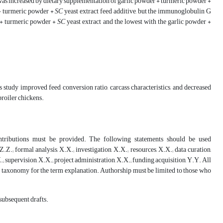
as increased by dietary supplementation of garlic powder + turmeric powder +
 + turmeric powder +
SC
yeast extract feed additive, but the immunoglobulin G
r + turmeric powder +
SC
yeast extract and the lowest with the garlic powder +
his study improved feed conversion ratio, carcass characteristics, and decreased
broiler chickens.
contributions must be provided. The following statements should be used
Z.; formal analysis, X.X.; investigation, X.X.; resources, X.X.; data curation,
; supervision, X.X.; project administration, X.X.; funding acquisition, Y.Y. All
T
taxonomy for the term explanation. Authorship must be limited to those who
 subsequent drafts.