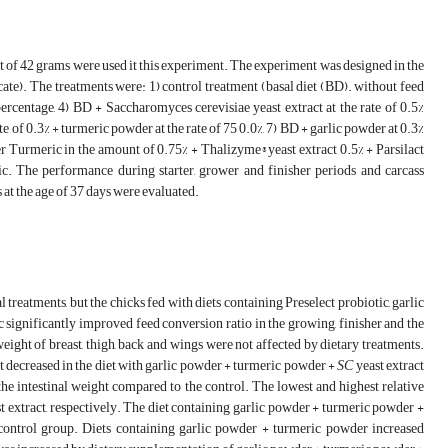
of 42 grams were used it this experiment. The experiment was designed in the
ate). The treatments were: 1) control treatment (basal diet (BD). without feed
percentage, 4) BD + Saccharomyces cerevisiae yeast extract at the rate of 0.5%
 of 0.3% + turmeric powder at the rate of 75 0.0%, 7) BD + garlic powder at 0.3%
er Turmeric in the amount of 0.75% + Thalizyme® yeast extract 0.5% + Parsilact
ic. The performance during starter, grower and finisher periods and carcass
 at the age of 37 days were evaluated.
reatments, but the chicks fed with diets containing Preselect probiotic, garlic
ic significantly improved feed conversion ratio in the growing, finisher and the
weight of breast, thigh, back and wings were not affected by dietary treatments.
ht decreased in the diet with garlic powder + turmeric powder +
SC
yeast extract
the intestinal weight compared to the control. The lowest and highest relative
t extract, respectively. The diet containing garlic powder + turmeric powder +
control group. Diets containing garlic powder + turmeric powder increased