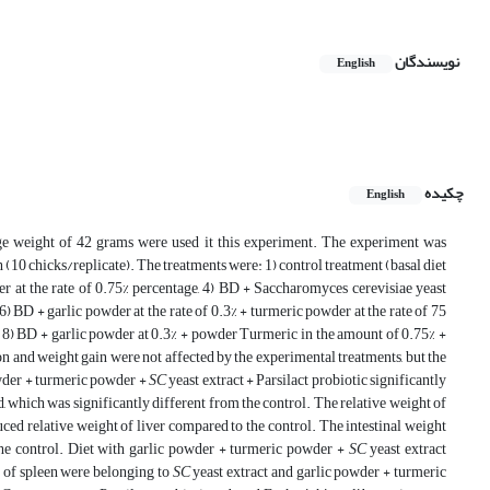
نویسندگان
English
چکیده
English
e weight of 42 grams were used it this experiment. The experiment was
(10 chicks/replicate). The treatments were: 1) control treatment (basal diet
er at the rate of 0.75% percentage, 4) BD + Saccharomyces cerevisiae yeast
) BD + garlic powder at the rate of 0.3% + turmeric powder at the rate of 75
%, 8) BD + garlic powder at 0.3% + powder Turmeric in the amount of 0.75% +
on and weight gain were not affected by the experimental treatments, but the
owder + turmeric powder +
SC
yeast extract + Parsilact probiotic significantly
, which was significantly different from the control. The relative weight of
uced relative weight of liver compared to the control. The intestinal weight
he control. Diet with garlic powder + turmeric powder +
SC
yeast extract
t of spleen were belonging to
SC
yeast extract and garlic powder + turmeric