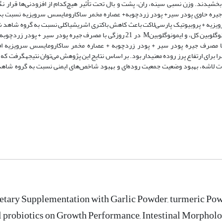
 بخشیدند. وزن نسبی سینه، ران، پشت و بال تحت تأثیر هیچ‌کدام از افزودنی‌ها قرار 
 جیره حاوی پودر سیر+ پودر زردچوبه+ عصاره مخمر ساکارومایسس سرویزیه نسبت 
یزیه + پروبیوتیک پارسی‌لاکت باعث کاهش باکتری اشریشیاکلی نسبت به گروه شاهد 
پودر سیر + پودر زردچوبه باعث افزایش باکتری لاکتوباسیلوس شد. تیتر ایمونوگلوبین کل، و ایمونوگلوبینM در 21 روزگی با مصرف جیره
ارومایسس سرویزیه افزایش یافت. در 35 روزگی تیتر ایمونوگلوبین G با مصرف جیره پودر سیر + پودر زردچوبه + عصاره مخمر ساکارومایسس سر
 منحصرا برای ارتفاع پرز روده معنی­دار بود. بر اساس نتایج این پژوهش می‌توان نتیجه­گرفت ‌
 لاشه، بهبود وضعیت جمعیت روده‌ای و بهبود شاخص‌‌های ایمنی نسبت به گروه شاهد
ietary Supplementation with Garlic Powder, turmeric Pow
probiotics on Growth Performance, Intestinal Morphol