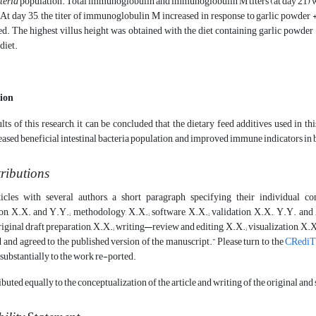
teria
population. Total immunoglobulin and immunoglobulin M titers (at day 21) w
. At day 35, the titer of immunoglobulin M increased in response to garlic powder
sed. The highest villus height was obtained with the diet containing garlic powde
diet.
sion
lts of this research, it can be concluded that the dietary feed additives used in t
ased beneficial intestinal bacteria population, and improved immune indicators in 
ributions
ticles with several authors, a short paragraph specifying their individual 
n, X.X. and Y.Y.; methodology, X.X.; software, X.X.; validation, X.X., Y.Y. and Z.
ginal draft preparation, X.X.; writing—review and editing, X.X.; visualization, X.X.
 and agreed to the published version of the manuscript.” Please turn to the
CRedi
substantially to the work re-ported.
ibuted equally to the conceptualization of the article and writing of the original and