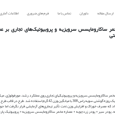
ارسال مقاله
داوران
تماس با ما
فرم های ضروری
اطلاعات آماری
خمر ساکارومایسس سرویزیه و پروبیوتیک‌های تجاری بر ع
تی
مخمر ساکارومایسس سرویزیه و پروبیوتیک­های تجاری روی عملکرد رشد، مورفولوژی، میکر
پاسخ ایمنی جوجه‌های گوشتی بود. در این آزمایش، از تعداد 320 قطعه جوجه نر یک روزه گوشتی سویه راس 308 با میانگین وزن 42 
مل 10 قطعه جوجه بود. نتایج نشان داد که مصرف خوراک و افزایش وزن تحت تأثیر تیماری‌های آزمایشی قرار نگرفت 
به، پودر سیر + پودر زردچوبه + عصاره مخمر ساکارومایسس سرویزیه + پروبیوتیک پارس