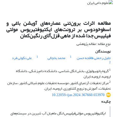
مطالعه اثرات برون‌تنی عصاره‌های آویشن باغی و
اسطوخودوس بر ترونت‌های ایکتیوفتیریوس مولتی
فیلییس جدا شده از ماهی قزل‌آلای رنگین‌کمان
نوع مقاله : مقاله پژوهشی
نویسندگان
1
1
جلیل رحمتی طاقجه حسن
محمد یخچالی
علی نکوئی فرد
2
1
گروه پاتوبیولوژی، بخش انگل شناسی، دانشکده دامپزشکی، دانشگاه
ارومیه، ارومیه،ایران
2
مرکز تحقیقات آرتمیای کشور، موسسه تحقیقات علوم شیلاتی کشور، سازمان
تحقیقات، آموزش و ترویج کشاورزی، ارومیه، ایران.
10.22059/ijas.2024.367660.653970
چکیده
ایکتیوفتیریوس‌ مولتی‌فیلییس
انگل ماهیان آب شیرین در سیستم‌های