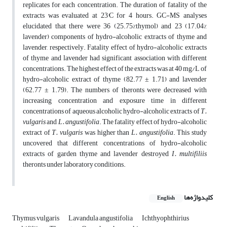
replicates for each concentration. The duration of fatality of the
extracts was evaluated at 23°C for 4 hours. GC-MS analyses
elucidated that there were 36 (25.75%thymol) and 23 (17.04%
lavender) components of hydro-alcoholic extracts of thyme and
lavender, respectively. Fatality effect of hydro-alcoholic extracts
of thyme and lavender had significant association with different
concentrations. The highest effect of the extracts was at 40 mg/L of
hydro-alcoholic extract of thyme (82.77 ± 1.71) and lavender
(62.77 ± 1.79). The numbers of theronts were decreased with
increasing concentration and exposure time in different
concentrations of aqueous alcoholic hydro-alcoholic extracts of
T.‌
vulgaris
and
L. angustifolia
. The fatality effect of hydro-alcoholic
extract of
T.‌ vulgaris
was higher than
L. angustifolia
. This study
uncovered that different concentrations of hydro-alcoholic
extracts of garden thyme and lavender destroyed
I. multifiliis
theronts under laboratory conditions.
کلیدواژه‌ها
English
Thymus vulgaris
Lavandula angustifolia
Ichthyophthirius