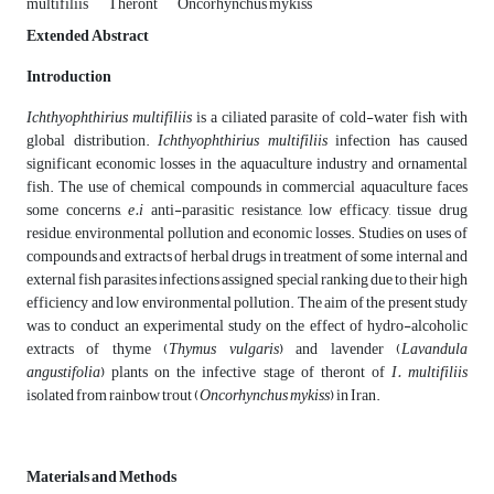
multifiliis
Theront
Oncorhynchus mykiss
Extended Abstract
Introduction
Ichthyophthirius multifiliis
is a ciliated parasite of cold-water fish with
global distribution.
Ichthyophthirius multifiliis
infection has caused
significant economic losses in the aquaculture industry and ornamental
fish. The use of chemical compounds in commercial aquaculture faces
some concerns,
e.i
anti-parasitic resistance, low efficacy, tissue drug
residue, environmental pollution and economic losses. Studies on uses of
compounds and extracts of herbal drugs in treatment of some internal and
external fish parasites infections assigned special ranking due to their high
efficiency and low environmental pollution. The aim of the present study
was to conduct an experimental study on the effect of hydro-alcoholic
extracts of thyme (
Thymus vulgaris
) and lavender (
Lavandula
angustifolia
) plants on the infective stage of theront of
I. multifiliis
isolated from rainbow trout (
Oncorhynchus mykiss
) in Iran.
Materials and Methods