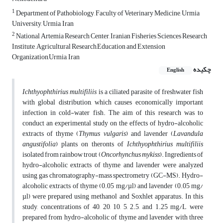
1
Department of Pathobiology, Faculty of Veterinary Medicine, Urmia
University, Urmia, Iran
2
National Artemia Research Center, Iranian Fisheries Sciences Research
Institute, Agricultural Research,Education and Extension
Organization,Urmia, Iran
چکیده
English
Ichthyophthirius multifiliis
is a ciliated parasite of freshwater fish
with global distribution, which causes economically important
infection in cold-water fish. The aim of this research was to
conduct an experimental study on the effects of hydro-alcoholic
extracts of thyme (
Thymus vulgaris
) and lavender (
Lavandula
angustifolia
) plants on theronts of
Ichthyophthirius multifiliis
isolated from rainbow trout (
Oncorhynchus mykiss
). Ingredients of
hydro-alcoholic extracts of thyme and lavender were analyzed
using gas chromatography-mass spectrometry (GC-MS). Hydro-
alcoholic extracts of thyme (0.05 mg/µl) and lavender (0.05 mg/
µl) were prepared using methanol and Soxhlet apparatus. In this
study, concentrations of 40, 20, 10, 5, 2.5, and 1.25 mg/L were
prepared from hydro-alcoholic of thyme and lavender with three