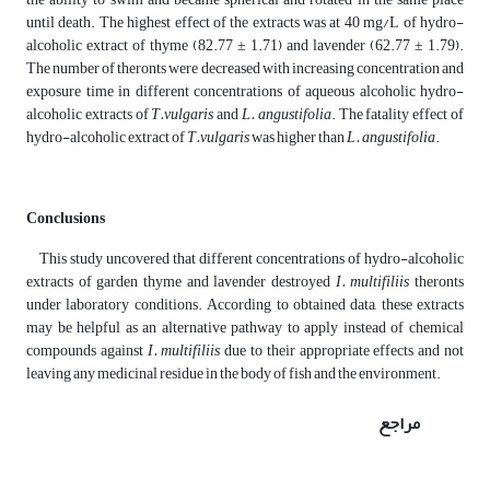
until death. The highest effect of the extracts was at 40 mg/L of hydro-
alcoholic extract of thyme (82.77 ± 1.71) and lavender (62.77 ± 1.79).
The number of theronts were decreased with increasing concentration and
exposure time in different concentrations of aqueous alcoholic
hydro-
alcoholic extracts of
T.‌vulgaris
and
L. angustifolia
. The fatality effect of
hydro-alcoholic extract of
T.‌vulgaris
was higher than
L. angustifolia
.
Conclusions
This study uncovered that different concentrations of hydro-alcoholic
extracts of garden thyme and lavender destroyed
I. multifiliis
theronts
under laboratory conditions. According to obtained data, these extracts
may be helpful as an alternative pathway to apply instead of chemical
compounds against
I. multifiliis
due to their appropriate effects and not
leaving any medicinal residue in the body of fish and the environment.
مراجع