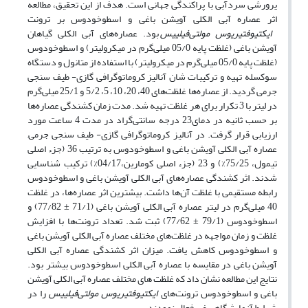
یرورشی سردآبی با پراکندگی جهانی است. هدف از این تحقیق، مطالعه
اثر عصاره آبی الکلی آویشن باغی و اسطوخودوس بر ترونت
ایکتیوفتیریوس‌ مولتی‌فیلییس
بود. عصاره‌های آبی الکلی گیاهان
آویشن باغی (غلظت پایه 05/0 میلی‌گرم در میکرولیتر) و اسطوخودوس
(غلظت پایه 05/0 میلی‌گرم در میکرولیتر) با استفاده از متانول و دستگاه
سوکسله تهیه و ترکیبات شان آنالیز کروماتوگرافی گازی-‌ طیف سنجی
جرمی گردید. از عصاره‌ها غلظت‌های 40، 20، 10، 5، 5/2 و 25/1 میلی‌گرم
در لیتر با 3 تکرار برای هر غلظت تهیه شد. مدت زمان کشندگی عصاره‌ها
بر حسب ثانیه در دمای23 درجه سانتی‌گراد در مدت 4 ساعت مورد
ارزیابی قرار گرفت. در آنالیز کروماتوگرافی گازی-‌ طیف سنجی جرمی,
عصاره آبی الکلی آویشن باغی و اسطوخودوس به ترتیب 36 (جزء اصلی
تیمول، 75/25%) و 23 (جزء اصلی کومارین،04/17%) ترکیب شناسایی
شدند. اثر کشندگی عصاره‌های آبی الکلی آویشن باغی و اسطوخودوس
رابطه مستقیمی با غلظت‌ آن‌ها داشت. بیشترین اثر عصاره‌ها، در غلظت
40 میلی‌گرم در لیتر عصاره آبی الکلی آویشن باغی (71/1 ± 77/82) و
اسطوخودوس (79/1 ± 77/62) ثبت شد. تعداد ترونت‌ها با افزایش
غلظت و زمان مواجهه در غلظت‌های مختلف عصاره آبی الکلی آویشن باغی
و اسطوخودوس ‌کاهش یافت. میزان اثر کشندگی عصاره آبی الکلی
آویشن باغی در مقایسه با عصاره آبی الکلی اسطوخودوس بیشتر بود.
نتایج این مطالعه نشان داد که غلظت های مختلف عصاره آبی الکلی آویشن
باغی و اسطوخودوس ترونت‌های
ایکتیوفتیریوس‌ مولتی‌فیلییس
را در
شرایط آزمایشگاهی غیرفعال نمودند.