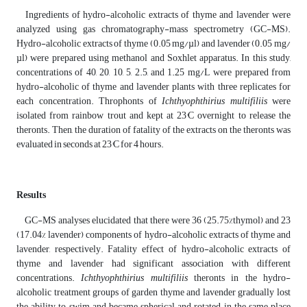
Ingredients of hydro-alcoholic extracts of thyme and lavender were
analyzed using gas chromatography-mass spectrometry (GC-MS).
Hydro-alcoholic extracts of thyme (0.05 mg/µl) and lavender (0.05 mg/
µl) were prepared using methanol and Soxhlet apparatus. In this study,
concentrations of 40, 20, 10, 5, 2.5, and 1.25 mg/L were prepared from
hydro-alcoholic of thyme and lavender plants with three replicates for
each concentration. Throphonts of
Ichthyophthirius multifiliis
were
isolated from rainbow trout and kept at 23°C overnight to release the
theronts. Then, the duration of fatality of the extracts on the theronts was
evaluated in seconds at 23°C for 4 hours.
Results
GC-MS analyses elucidated that there were 36 (25.75%thymol) and 23
(17.04% lavender) components of hydro-alcoholic extracts of thyme and
lavender, respectively. Fatality effect of hydro-alcoholic extracts of
thyme and lavender had significant association with different
concentrations.
Ichthyophthirius multifiliis
theronts in the hydro-
alcoholic treatment groups of garden thyme and lavender gradually lost
the ability to swim and became spherical and rotated in the same place