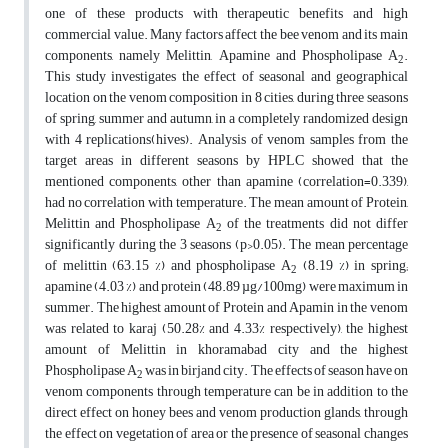
one of these products with therapeutic benefits and high
commercial value. Many factors affect the bee venom and its main
components, namely Melittin, Apamine and Phospholipase A
.
2
This study investigates the effect of seasonal and geographical
location on the venom composition in 8 cities, during three seasons
of spring, summer and autumn, in a completely randomized design
with 4 replications(hives). Analysis of venom samples from the
target areas in different seasons by HPLC showed that the
mentioned components, other than apamine (correlation=0.339),
had no correlation with temperature. The mean amount of Protein,
Melittin and Phospholipase A
of the treatments did not differ
2
significantly during the 3 seasons (p>0.05). The mean percentage
of melittin (63.15 %) and phospholipase A
(8.19 %) in spring;
2
apamine (4.03 %) and protein (48.89 µg/100mg) were maximum in
summer. The highest amount of Protein and Apamin in the venom
was related to karaj (50.28% and 4.33% respectively), the highest
amount of Melittin in khoramabad city and the highest
Phospholipase A
was in birjand city. The effects of season have on
2
venom components through temperature can be in addition to the
direct effect on honey bees and venom production glands, through
the effect on vegetation of area or the presence of seasonal changes