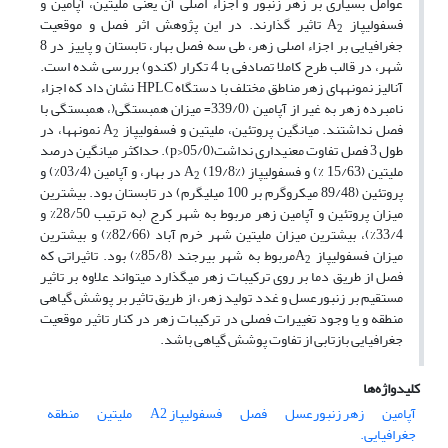
عوامل بسیاری بر زهر زنبور و اجزاء اصلی آن یعنی ملیتین، آپامین و
فسفولیپاز A
تاثیر گذارند. در این پژوهش اثر فصل و موقعیت
2
جغرافیایی بر اجزاء اصلی زهر، طی سه فصل بهار، تابستان و پاییز در 8
شهر، در قالب طرح کاملا تصادفی با 4 تکرار (کندو) بررسی شده است.
آنالیز نمونه­های زهر مناطق مختلف با دستگاه HPLC نشان داد که اجزاء
نامبرده زهر به غیر از آپامین (339/0= میزان همبستگی(، همبستگی با
فصل نداشتند. میانگین پروتئین، ملیتین و فسفولیپاز A
نمونه­ها، در
2
طول 3 فصل تفاوت معنی­داری نداشت(05/0<p). حداکثر میانگین درصد
ملیتین (15/63 %) و فسفولیپاز A
(19/8%)
در بهار، و آپامین (03/4%) و
2
پروتئین (89/48 میکروگرم بر 100 میلیگرم) در تابستان بود. بیشترین
میزان پروتئین و آپامین زهر مربوط به شهر کرج (به ترتیب 28/50% و
33/4%)، بیشترین میزان ملیتین شهر خرم آباد (82/66%) و بیشترین
میزان فسفولیپاز A
مربوط به شهر بیرجند (85/8%) بود. تاثیراتی که
2
فصل از طریق دما بر روی ترکیبات زهر می­گذارد می­تواند علاوه بر تاثیر
مستقیم بر زنبورعسل و غدد تولید زهر، از طریق تاثیر بر پوشش گیاهی
منطقه و یا وجود تغییرات فصلی در ترکیبات زهر در کنار تاثیر موقعیت
جغرافیایی بازتابی از تفاوت پوشش گیاهی باشد.
کلیدواژه‌ها
آپامین
‏زهر زنبورعسل
‏فصل
‏فسفولیپاز ‏A2‎
‏ملیتین
‏منطقه
جغرافیایی.‏