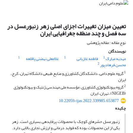
تعیین میزان تغییرات اجزای اصلی زهر زنبورعسل در
سه فصل و چند منطقه جغرافیایی ‏ایران
نوع مقاله : مقاله پژوهشی
نویسندگان
1
1
1
مهدیه مبارک
فاطمه غازیانی
غلامعلی نهضتی پاقلعه
2
محسن فرهادپور
1
گروه علوم دامی، دانشکدگان کشاورزی و منابع طبیعی دانشگاه تهران، کرج،
ایران
2
گروه بیوتکنولوژی کشاورزی، مؤسسه ملی مهندسی ژنتیک و بیوتکنولوژی
(‏NIGEB‏)، تهران، ایران
10.22059/ijas.2022.339985.653877
چکیده
زنبورعسل حشره­ای کوچک با محصولات پرفایده­ی بسیاری است. زهر
یکی از این محصولات بوده که فواید درمانی و ارزش تجاری بالایی دارد.