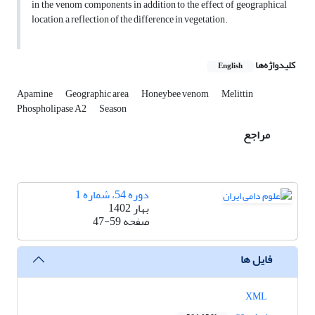
in the venom components in addition to the effect of geographical
location, a reflection of the difference in vegetation.
کلیدواژه‌ها
English
Apamine
‎Geographic area
‎Honeybee venom
‎Melittin
‎Phospholipase A2
‎Season
مراجع
دوره 54، شماره 1
بهار 1402
صفحه
47-59
فایل ها
XML