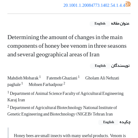
20.1001.1.20084773.1402.54.1.4.4
عنوان مقاله
English
Determining the amount of changes in the main
components of honey ‎bee venom in three seasons
and several geographical areas of Iran
نویسندگان
English
1
1
Mahdieh Mobarak
Fatemeh Ghaziani
Gholam Ali Nehzati
1
2
paghale
Mohsen Farhadpour
1
Department of Animal Science Faculty of Agricultural Engineering,
Karaj, Iran
2
Department of Agricultural Biotechnology, National Institute of
Genetic Engineering and Biotechnology ‎‎(NIGEB), Tehran, Iran‎
چکیده
English
Honey bees are small insects with many useful products. Venom is