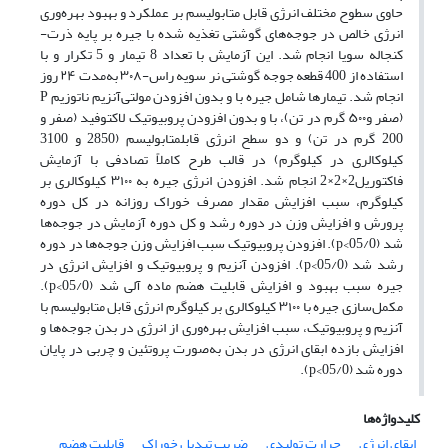
حاوی سطوح مختلف انرژی قابل متابولیسم بر عملکرد و بهبود بهره‌وری
انرژی خالص در جوجه‌های گوشتی تغذیه شده با جیره بر پایه ذرت-
کنجاله سویا انجام شد. این آزمایش با تعداد 8 تیمار و 5 تکرار و با
استفاده از 400 قطعه جوجه گوشتی نر سویه راس-۳۰۸ به‌مدت ۲۴ روز
انجام شد. تیمارها شامل جیره با و بدون افزودن مولتی‌آنزیم ناتوزیم P
(صفر و۵۰۰ گرم در تن)، با و بدون افزودن پروبیوتیک لاکتوفید (صفر و
200 گرم در تن) و دو سطح انرژی قابلمتابولیسم (2850 و 3100
کیلوکالری در کیلوگرم) در قالب طرح کاملاً تصادفی با آزمایش
فاکتوریل2×2×2 انجام شد. افزودن انرژی جیره به ۳۱۰۰ کیلوکالری بر
کیلوگرم، سبب افزایش مقدار مصرف خوراک روزانه در کل دوره
پرورش و افزایش وزن در دوره رشد و کل دوره آزمایش در جوجه‌ها
شد (05/0>p). افزودن پروبیوتیک سبب افزایش وزن جوجه‌ها در دوره
رشد شد (05/0>p). افزودن آنزیم و پروبیوتیک و افزایش انرژی در
جیره سبب بهبود و افزایش قابلیت هضم ماده آلی شد (05/0>p).
مکمل‌سازی جیره با ۳۱۰۰ کیلوکالری بر کیلوگرم انرژی قابل متابولیسم با
آنزیم و پروبیوتیک، سبب افزایش بهره‌وری از انرژی در بدن جوجه‌ها و
افزایش بازده ابقای انرژی در بدن به‌صورت پروتئین و چربی در پایان
دوره شد (05/0>p).
کلیدواژه‌ها
ابقای انرژی
‏حرارت تولیدی
‏ضریب تبدیل خوراک
‏قابلیت هضم