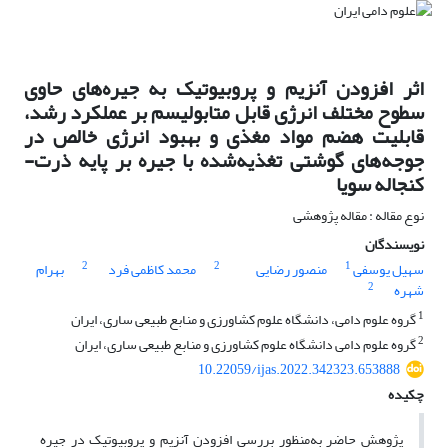
اثر افزودن آنزیم و پروبیوتیک به جیره‌های حاوی
سطوح مختلف انرژی قابل متابولیسم بر ‏عملکرد رشد،
قابلیت هضم مواد مغذی و بهبود انرژی خالص در
جوجه‌های گوشتی ‏تغذیه‌شده با جیره بر پایه ذرت-
کنجاله سویا
نوع مقاله : مقاله پژوهشی
نویسندگان
2
2
1
سهیل یوسفی
منصور رضایی
محمد کاظمی فرد
بهرام
2
شهره
1
گروه علوم دامی، دانشگاه علوم کشاورزی و منابع طبیعی ساری، ایران‏
2
گروه علوم دامی دانشگاه علوم کشاورزی و منابع طبیعی ساری، ایران‏
10.22059/ijas.2022.342323.653888
چکیده
پژوهش حاضر به‌منظور بررسی افزودن آنزیم و پروبیوتیک در جیره