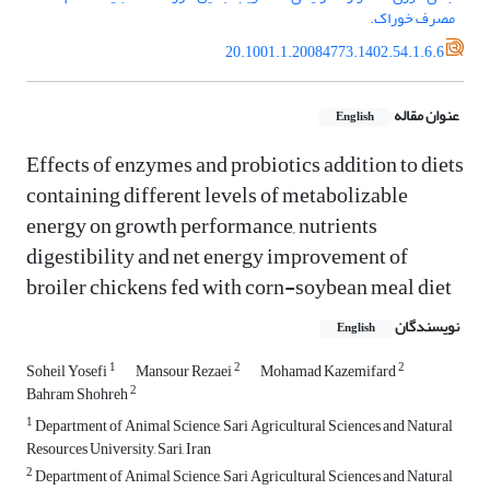
مصرف خوراک.‏
20.1001.1.20084773.1402.54.1.6.6
عنوان مقاله
English
Effects of enzymes and probiotics addition to diets
containing different ‎levels of metabolizable
energy on growth performance, nutrients
‎digestibility and net energy improvement of
broiler chickens fed with ‎corn-soybean meal diet
نویسندگان
English
1
2
2
Soheil Yosefi
Mansour Rezaei
Mohamad Kazemifard
2
Bahram Shohreh
1
Department of Animal Science, Sari Agricultural Sciences and Natural
Resources University, Sari, Iran
2
Department of Animal Science, Sari Agricultural Sciences and Natural