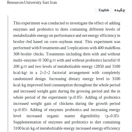
Resources University, Sari, Iran
چکیده
English
This experiment was conducted to investigate the effect of adding
enzymes and probiotics to diets containing different levels of
metabolizable energy on performance and net energy efficiency in
broiler-fed based on corn-soybean meal. This experiment was
performed with 8 treatments and 5 replications with 400 maleRoss
308 broiler chicks. Treatments including diets with and without
multi-enzyme (0, 500 g/t), with and without probiotics lactofid (0,
200 g/t) and two levels of metabolizable energy (2850 and 3100
kcal/kg) in a 2×2×2 factorial arrangement with completely
randomized design. Increasing dietary energy level to 3100
kcal/kg improved feed consumption throughout the whole period
and increased weight gain during the growing period and the in
whole period of the experiment (p<0.05). Adding of probiotics
increased weight gain of chickens during the growth period
(p<0.05). Adding of enzymes, probiotics and increasing energy
level increased organic matter digestibility (p<0.05).
Supplementation of enzymes and probiotics to diet containing
3100 kcal/kg of metabolizable energy, increased energy efficiency