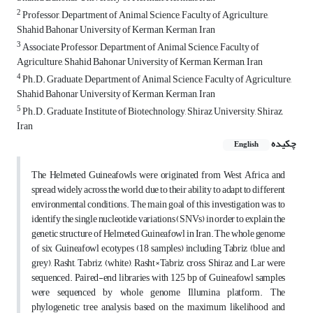
2
Professor, Department of Animal Science, Faculty of Agriculture,
Shahid Bahonar University of Kerman, ‎Kerman, Iran
3
Associate Professor, Department of Animal Science, Faculty of
Agriculture, Shahid Bahonar University of ‎Kerman, Kerman, Iran
4
Ph.D. Graduate, Department of Animal Science, Faculty of Agriculture,
Shahid Bahonar University of Kerman, Kerman, Iran
5
Ph.D. Graduate, Institute of Biotechnology, Shiraz University, Shiraz,
Iran‎
چکیده
English
The Helmeted Guineafowls
were originated from West Africa and
spread widely across the world, due to their ability to adapt to different
environmental conditions. The main goal of this investigation was to
identify the single nucleotide variations (SNVs) in order to explain the
genetic structure of Helmeted Guineafowl in Iran. The whole genome
of six Guineafowl ecotypes (18 samples) including Tabriz (blue and
grey), Rasht, Tabriz (white), Rasht×Tabriz cross, Shiraz and Lar were
sequenced. Paired-end libraries with 125 bp of Guineafowl samples
were sequenced by whole genome Illumina platform. The
phylogenetic tree analysis based on the maximum likelihood and